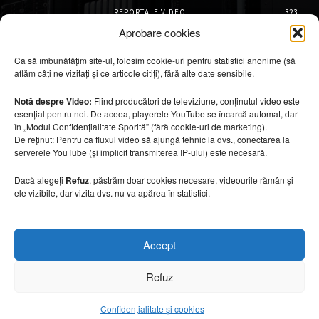
REPORTAJE VIDEO
323
AMENAJĂRI INTERIOARE
126
Aprobare cookies
ISTORIE & PATRIMONIU
102
Ca să îmbunătățim site-ul, folosim cookie-uri pentru statistici anonime (să
DESIGN INTERIOR
64
aflăm câți ne vizitați și ce articole citiți), fără alte date sensibile.
ARHITECTURĂ & DESIGN
56
OPINII & ANALIZE
43
Notă despre Video:
Fiind producători de televiziune, conținutul video este
esențial pentru noi. De aceea, playerele YouTube se încarcă automat, dar
Articole recomandate
în „Modul Confidențialitate Sporită” (fără cookie-uri de marketing).
De reținut: Pentru ca fluxul video să ajungă tehnic la dvs., conectarea la
serverele YouTube (și implicit transmiterea IP-ului) este necesară.
Cele mai impresionante cabane moderne
ascunse în natură
Dacă alegeți
Refuz
, păstrăm doar cookies necesare, videourile rămân și
7 august 2026
ele vizibile, dar vizita dvs. nu va apărea în statistici.
Ouse Valley Viaduct, construcția care
Accept
sfidează timpul
7 august 2026
Refuz
Confidențialitate și cookies