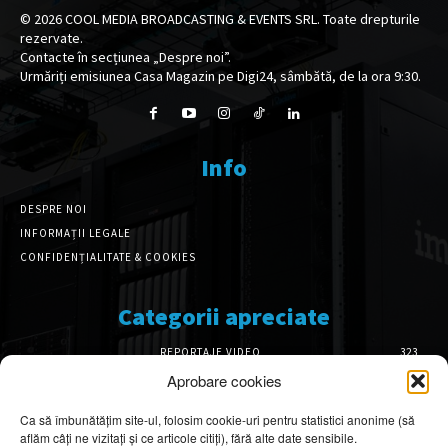
©
2026
COOL MEDIA BROADCASTING & EVENTS SRL. Toate drepturile
rezervate.
Contacte în secțiunea „Despre noi”.
Urmăriți emisiunea Casa Magazin pe Digi24, sâmbătă, de la ora 9:30.
Info
DESPRE NOI
INFORMAȚII LEGALE
CONFIDENȚIALITATE & COOKIES
Categorii apreciate
REPORTAJE VIDEO
323
AMENAJĂRI INTERIOARE
126
Aprobare cookies
ISTORIE & PATRIMONIU
102
Ca să îmbunătățim site-ul, folosim cookie-uri pentru statistici anonime (să
DESIGN INTERIOR
64
aflăm câți ne vizitați și ce articole citiți), fără alte date sensibile.
ARHITECTURĂ & DESIGN
56