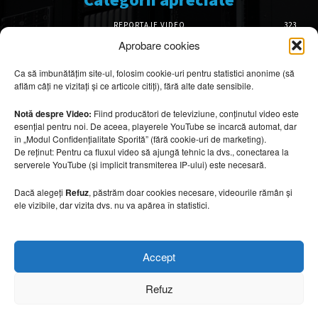
REPORTAJE VIDEO
323
AMENAJĂRI INTERIOARE
126
Aprobare cookies
ISTORIE & PATRIMONIU
102
Ca să îmbunătățim site-ul, folosim cookie-uri pentru statistici anonime (să
DESIGN INTERIOR
64
aflăm câți ne vizitați și ce articole citiți), fără alte date sensibile.
ARHITECTURĂ & DESIGN
56
OPINII & ANALIZE
43
Notă despre Video:
Fiind producători de televiziune, conținutul video este
esențial pentru noi. De aceea, playerele YouTube se încarcă automat, dar
Articole recomandate
în „Modul Confidențialitate Sporită” (fără cookie-uri de marketing).
De reținut: Pentru ca fluxul video să ajungă tehnic la dvs., conectarea la
serverele YouTube (și implicit transmiterea IP-ului) este necesară.
Cele mai impresionante cabane moderne
ascunse în natură
Dacă alegeți
Refuz
, păstrăm doar cookies necesare, videourile rămân și
7 august 2026
ele vizibile, dar vizita dvs. nu va apărea în statistici.
Ouse Valley Viaduct, construcția care
Accept
sfidează timpul
7 august 2026
Refuz