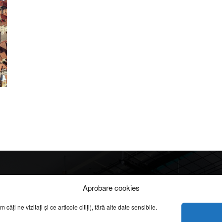
Info
Categorii
Aprobare cookies
apreciate
ți ne vizitați și ce articole citiți), fără alte date sensibile.
DESPRE NOI
INFORMAȚII LEGALE