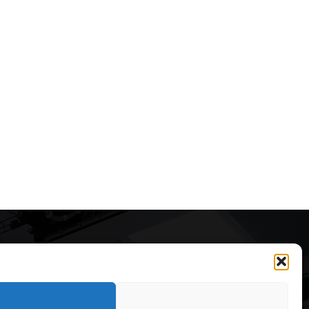
Articole recomandate
Secretele construirii
bungalourilor suspendate