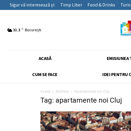
Sigur vă interesează și:
Timp Liber
Food & Drinks
Turi
C
31.3
București
ACASĂ
EMISIUNEA 
CUM SE FACE
IDEI PENTRU 
Acasă
Etichete
Apartamente noi Cluj
Tag: apartamente noi Cluj