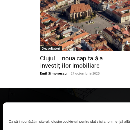
Dezvoltatori
Clujul – noua capitală a
investițiilor imobiliare
Emil Simonescu
-
27 octombrie 2025
CASA MAGAZIN
Ca să îmbunătățim site-ul, folosim cookie-uri pentru statistici anonime (să aflăm câ
©
2026
COOL MEDIA BROADCASTING & EVENTS SRL.