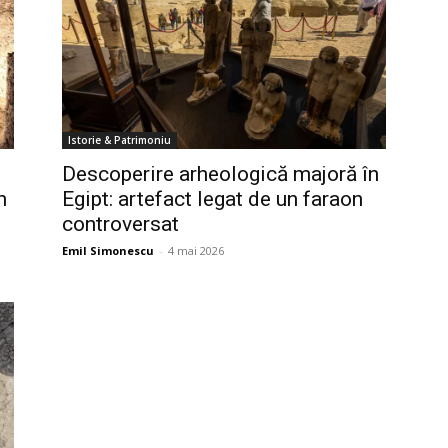
Istorie & Patrimoniu
Descoperire arheologică majoră în
n
Egipt: artefact legat de un faraon
controversat
Emil Simonescu
-
4 mai 2026