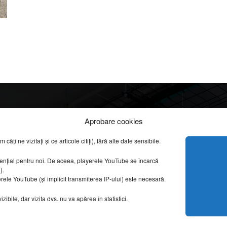
Info
Categorii
Aprobare cookies
apreciate
ți ne vizitați și ce articole citiți), fără alte date sensibile.
DESPRE NOI
INFORMAȚII LEGALE
REPORTAJE VIDEO
sențial pentru noi. De aceea, playerele YouTube se încarcă
CONFIDENȚIALITATE & COOKIES
g).
AMENAJĂRI INTERI
erele YouTube (și implicit transmiterea IP-ului) este necesară.
ISTORIE & PATRIM
DESIGN INTERIOR
ibile, dar vizita dvs. nu va apărea în statistici.
ARHITECTURĂ & DE
OPINII & ANALIZE