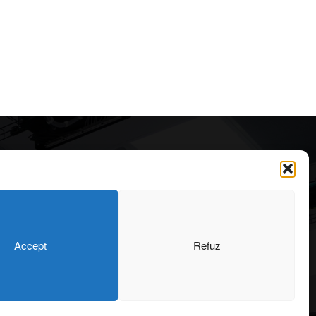
Articole recomandate
Cele mai impresionante cabane
moderne ascunse în natură
323
7 august 2026
OARE
126
Accept
Refuz
ONIU
102
Ouse Valley Viaduct, construcția
64
care sfidează timpul
SIGN
56
7 august 2026
43