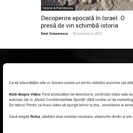
Istorie & Patrimoniu
Decoperire epocală în Israel. O
presă de vin schimbă istoria
Emil Simonescu
-
18 noiembrie 2025
CASA MAGAZIN
Ca să îmbunătățim site-ul, folosim cookie-uri pentru statistici anonime (să aflăm câ
©
2026
COOL MEDIA BROADCASTING & EVENTS SRL.
Toate drepturile rezervate.
Notă despre Video:
Fiind producători de televiziune, conținutul video este e
Contacte în secțiunea „Despre noi”.
automat, dar în „Modul Confidențialitate Sporită” (fără cookie-uri de marketin
Urmăriți emisiunea Casa Magazin pe Digi24,
De reținut: Pentru ca fluxul video să ajungă tehnic la dvs., conectarea la serv
sâmbătă, de la ora 9:30.
Dacă alegeți
Refuz
, păstrăm doar cookies necesare, videourile rămân și ele viz