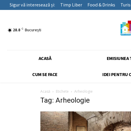
Sigur vă interesează și:
Timp Liber
Food & Drinks
Turi
C
28.8
București
ACASĂ
EMISIUNEA 
CUM SE FACE
IDEI PENTRU 
Acasă
Etichete
Arheologie
Tag: Arheologie