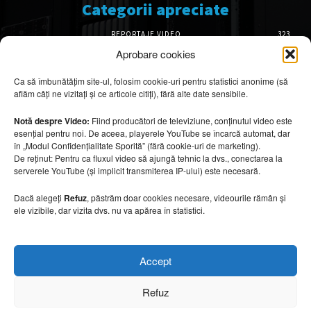
Categorii apreciate
REPORTAJE VIDEO
323
AMENAJĂRI INTERIOARE
126
Aprobare cookies
ISTORIE & PATRIMONIU
102
Ca să îmbunătățim site-ul, folosim cookie-uri pentru statistici anonime (să
DESIGN INTERIOR
64
aflăm câți ne vizitați și ce articole citiți), fără alte date sensibile.
ARHITECTURĂ & DESIGN
56
OPINII & ANALIZE
43
Notă despre Video:
Fiind producători de televiziune, conținutul video este
esențial pentru noi. De aceea, playerele YouTube se încarcă automat, dar
Articole recomandate
în „Modul Confidențialitate Sporită” (fără cookie-uri de marketing).
De reținut: Pentru ca fluxul video să ajungă tehnic la dvs., conectarea la
serverele YouTube (și implicit transmiterea IP-ului) este necesară.
Cele mai impresionante cabane moderne
ascunse în natură
Dacă alegeți
Refuz
, păstrăm doar cookies necesare, videourile rămân și
7 august 2026
ele vizibile, dar vizita dvs. nu va apărea în statistici.
Ouse Valley Viaduct, construcția care
Accept
sfidează timpul
7 august 2026
Refuz