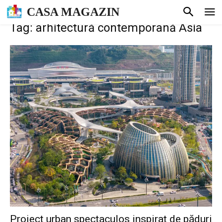
CASA MAGAZIN
Tag: arhitectură contemporană Asia
Proiect urban spectaculos inspirat de păduri