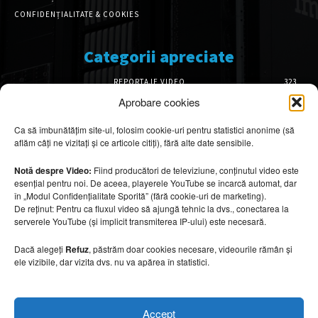
CONFIDENȚIALITATE & COOKIES
Categorii apreciate
REPORTAJE VIDEO
323
AMENAJĂRI INTERIOARE
127
Aprobare cookies
ISTORIE & PATRIMONIU
102
Ca să îmbunătățim site-ul, folosim cookie-uri pentru statistici anonime (să
DESIGN INTERIOR
64
aflăm câți ne vizitați și ce articole citiți), fără alte date sensibile.
ARHITECTURĂ & DESIGN
57
OPINII & ANALIZE
43
Notă despre Video:
Fiind producători de televiziune, conținutul video este
esențial pentru noi. De aceea, playerele YouTube se încarcă automat, dar
Articole recomandate
în „Modul Confidențialitate Sporită” (fără cookie-uri de marketing).
De reținut: Pentru ca fluxul video să ajungă tehnic la dvs., conectarea la
serverele YouTube (și implicit transmiterea IP-ului) este necesară.
Băi spectaculoase inspirate din centrele spa
10 august 2026
Dacă alegeți
Refuz
, păstrăm doar cookies necesare, videourile rămân și
ele vizibile, dar vizita dvs. nu va apărea în statistici.
Mobilier rezistent la soare și temperaturi
Accept
ridicate