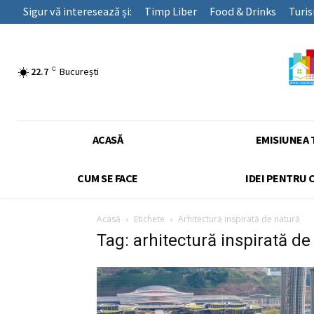
Sigur vă interesează și:
Timp Liber
Food & Drinks
Turi
C
22.7
București
ACASĂ
EMISIUNEA 
CUM SE FACE
IDEI PENTRU 
Acasă
Etichete
Arhitectură inspirată de natură
Tag: arhitectură inspirată de