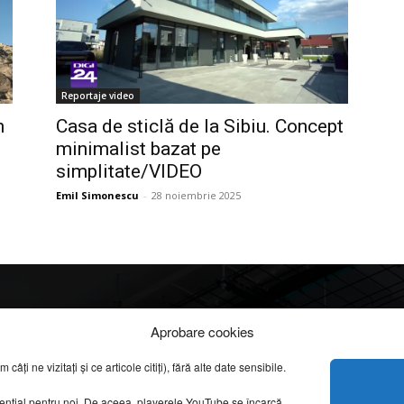
Reportaje video
n
Casa de sticlă de la Sibiu. Concept
minimalist bazat pe
simplitate/VIDEO
Emil Simonescu
-
28 noiembrie 2025
Info
Categorii
Aprobare cookies
apreciate
ți ne vizitați și ce articole citiți), fără alte date sensibile.
DESPRE NOI
INFORMAȚII LEGALE
REPORTAJE VIDEO
sențial pentru noi. De aceea, playerele YouTube se încarcă