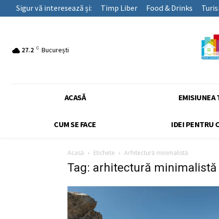
Sigur vă interesează și:
Timp Liber
Food & Drinks
Turi
C
27.2
București
ACASĂ
EMISIUNEA 
CUM SE FACE
IDEI PENTRU 
Acasă
Etichete
Arhitectură minimalistă
Tag: arhitectură minimalistă