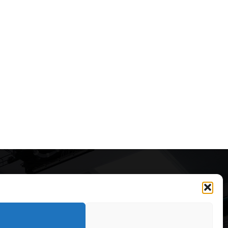
Articole recomandate
Cele mai impresionante cabane
moderne ascunse în natură
323