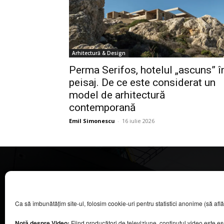
Arhitectură & Design
Perma Serifos, hotelul „ascuns” î
peisaj. De ce este considerat un
model de arhitectură
contemporană
Emil Simonescu
-
16 iulie 2026
CASA MAGAZIN
Ca să îmbunătățim site-ul, folosim cookie-uri pentru statistici anonime (să aflăm câ
©
2026
COOL MEDIA BROADCASTING & EVENTS SRL.
Toate drepturile rezervate.
Notă despre Video:
Fiind producători de televiziune, conținutul video este e