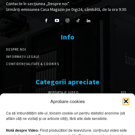
Contacte în secțiunea „Despre noi”.
Urmăriți emisiunea Casa Magazin pe Digi24, sâmbătă, de la ora 9:30.
Info
DESPRE NOI
INFORMAȚII LEGALE
CONFIDENȚIALITATE & COOKIES
Categorii apreciate
REPORTAJE VIDEO
323
AMENAJĂRI INTERIOARE
126
Aprobare cookies
ISTORIE & PATRIMONIU
102
Ca să îmbunătățim site-ul, folosim cookie-uri pentru statistici anonime (să
DESIGN INTERIOR
64
aflăm câți ne vizitați și ce articole citiți), fără alte date sensibile.
ARHITECTURĂ & DESIGN
56
OPINII & ANALIZE
43
Notă despre Video:
Fiind producători de televiziune, conținutul video este