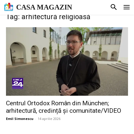
CASA MAGAZIN
Tag: arhitectură religioasă
Centrul Ortodox Român din München;
arhitectură, credință și comunitate/VIDEO
Emil Simonescu
-
14 aprilie 2026