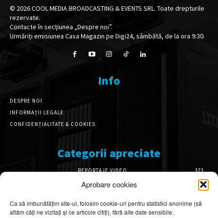
©
2026
COOL MEDIA BROADCASTING & EVENTS SRL. Toate drepturile
rezervate.
Contacte în secțiunea „Despre noi”.
Urmăriți emisiunea Casa Magazin pe Digi24, sâmbătă, de la ora 9:30.
Info
DESPRE NOI
INFORMAȚII LEGALE
CONFIDENȚIALITATE & COOKIES
Categorii apreciate
REPORTAJE VIDEO
323
AMENAJĂRI INTERIOARE
126
Aprobare cookies
ISTORIE & PATRIMONIU
101
Ca să îmbunătățim site-ul, folosim cookie-uri pentru statistici anonime (să
DESIGN INTERIOR
64
aflăm câți ne vizitați și ce articole citiți), fără alte date sensibile.
ARHITECTURĂ & DESIGN
55