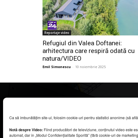
Reportaje video
Refugiul din Valea Doftanei:
arhitectura care respiră odată cu
natura/VIDEO
Emil Simonescu
-
10 noiembrie 2025
CASA MAGAZIN
Ca să îmbunătățim site-ul, folosim cookie-uri pentru statistici anonime (să aflăm câ
©
2026
COOL MEDIA BROADCASTING & EVENTS SRL.
Toate drepturile rezervate.
Notă despre Video:
Fiind producători de televiziune, conținutul video este e
Contacte în secțiunea „Despre noi”.
automat, dar în „Modul Confidențialitate Sporită” (fără cookie-uri de marketin