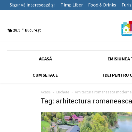
Sigur vă interesează și:
Timp Liber
Food & Drinks
Turi
C
28.9
București
ACASĂ
EMISIUNEA 
CUM SE FACE
IDEI PENTRU 
Acasă
Etichete
Arhitectura romaneasca moderna
Tag: arhitectura romaneasc