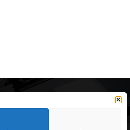
Articole recomandate
Cele mai impresionante cabane
moderne ascunse în natură
323
7 august 2026
OARE
126