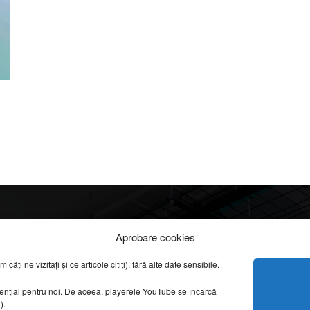
Info
Categorii
Aprobare cookies
apreciate
ți ne vizitați și ce articole citiți), fără alte date sensibile.
DESPRE NOI
INFORMAȚII LEGALE
REPORTAJE VIDEO
sențial pentru noi. De aceea, playerele YouTube se încarcă
CONFIDENȚIALITATE & COOKIES
g).
AMENAJĂRI INTERI