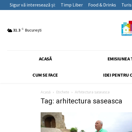
Sigur vă interesează și:
Timp Liber
Food & Drinks
Turi
C
31.3
București
ACASĂ
EMISIUNEA 
CUM SE FACE
IDEI PENTRU 
Acasă
Etichete
Arhitectura saseasca
Tag: arhitectura saseasca