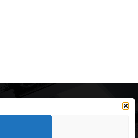
Articole recomandate
Secretele construirii
bungalourilor suspendate
deasupra apei
323
6 august 2026
OARE
126