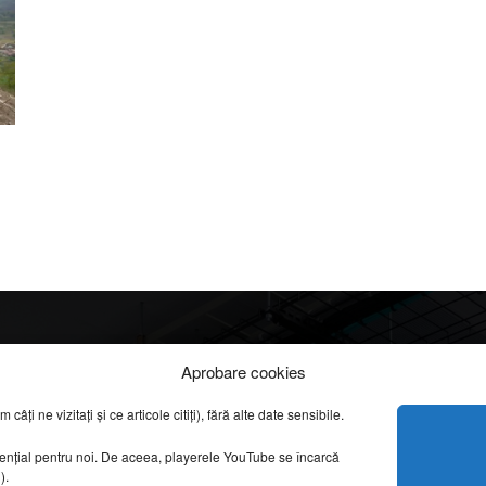
Info
Categorii
Aprobare cookies
apreciate
ți ne vizitați și ce articole citiți), fără alte date sensibile.
DESPRE NOI
INFORMAȚII LEGALE
REPORTAJE VIDEO
sențial pentru noi. De aceea, playerele YouTube se încarcă
CONFIDENȚIALITATE & COOKIES
g).
AMENAJĂRI INTERI