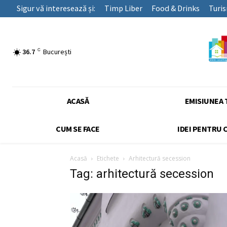
Sigur vă interesează și:
Timp Liber
Food & Drinks
Turi
C
36.7
București
ACASĂ
EMISIUNEA 
CUM SE FACE
IDEI PENTRU 
Acasă
Etichete
Arhitectură secession
Tag: arhitectură secession