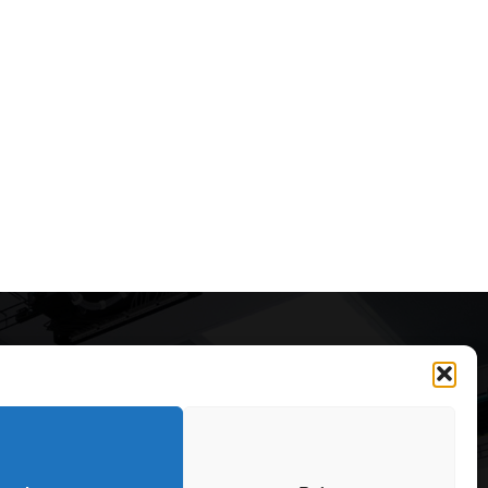
Articole recomandate
Cele mai impresionante cabane
moderne ascunse în natură
323
7 august 2026
OARE
126