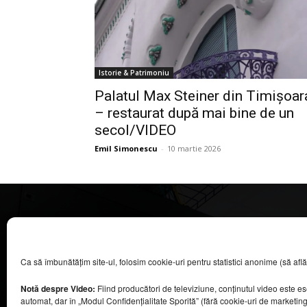
Istorie & Patrimoniu
Palatul Max Steiner din Timișoar
– restaurat după mai bine de un
secol/VIDEO
Emil Simonescu
-
10 martie 2026
CASA MAGAZIN
Ca să îmbunătățim site-ul, folosim cookie-uri pentru statistici anonime (să aflăm câ
©
2026
COOL MEDIA BROADCASTING & EVENTS SRL.
Toate drepturile rezervate.
Notă despre Video:
Fiind producători de televiziune, conținutul video este e
Contacte în secțiunea „Despre noi”.
automat, dar în „Modul Confidențialitate Sporită” (fără cookie-uri de marketin