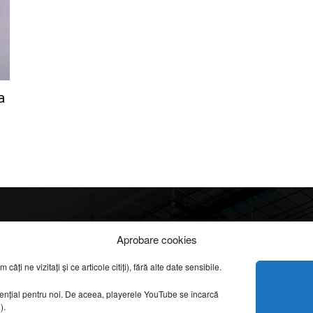
a
Info
Categorii
Aprobare cookies
apreciate
ți ne vizitați și ce articole citiți), fără alte date sensibile.
DESPRE NOI
INFORMAȚII LEGALE
REPORTAJE VIDEO
sențial pentru noi. De aceea, playerele YouTube se încarcă
CONFIDENȚIALITATE & COOKIES
g).
AMENAJĂRI INTERI