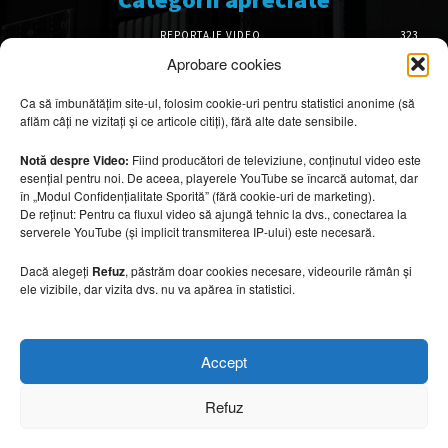
REPORTAJE VIDEO
323
AMENAJĂRI INTERIOARE
126
Aprobare cookies
ISTORIE & PATRIMONIU
102
Ca să îmbunătățim site-ul, folosim cookie-uri pentru statistici anonime (să
DESIGN INTERIOR
64
aflăm câți ne vizitați și ce articole citiți), fără alte date sensibile.
ARHITECTURĂ & DESIGN
56
OPINII & ANALIZE
43
Notă despre Video:
Fiind producători de televiziune, conținutul video este
esențial pentru noi. De aceea, playerele YouTube se încarcă automat, dar
Articole recomandate
în „Modul Confidențialitate Sporită” (fără cookie-uri de marketing).
De reținut: Pentru ca fluxul video să ajungă tehnic la dvs., conectarea la
serverele YouTube (și implicit transmiterea IP-ului) este necesară.
Cele mai impresionante cabane moderne
ascunse în natură
Dacă alegeți
Refuz
, păstrăm doar cookies necesare, videourile rămân și
7 august 2026
ele vizibile, dar vizita dvs. nu va apărea în statistici.
Ouse Valley Viaduct, construcția care
Accept
sfidează timpul
7 august 2026
Refuz