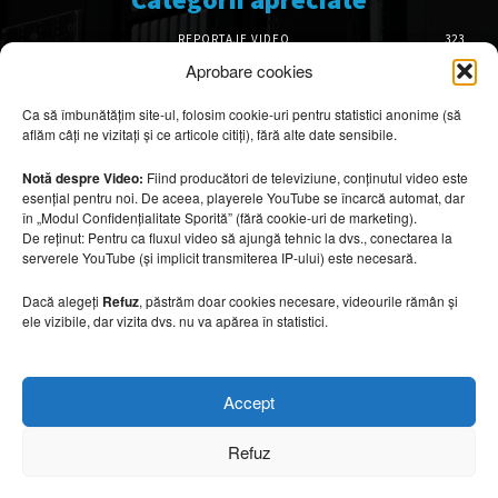
REPORTAJE VIDEO
323
AMENAJĂRI INTERIOARE
126
Aprobare cookies
ISTORIE & PATRIMONIU
102
Ca să îmbunătățim site-ul, folosim cookie-uri pentru statistici anonime (să
DESIGN INTERIOR
64
aflăm câți ne vizitați și ce articole citiți), fără alte date sensibile.
ARHITECTURĂ & DESIGN
56
OPINII & ANALIZE
43
Notă despre Video:
Fiind producători de televiziune, conținutul video este
esențial pentru noi. De aceea, playerele YouTube se încarcă automat, dar
Articole recomandate
în „Modul Confidențialitate Sporită” (fără cookie-uri de marketing).
De reținut: Pentru ca fluxul video să ajungă tehnic la dvs., conectarea la
serverele YouTube (și implicit transmiterea IP-ului) este necesară.
Cele mai impresionante cabane moderne
ascunse în natură
Dacă alegeți
Refuz
, păstrăm doar cookies necesare, videourile rămân și
7 august 2026
ele vizibile, dar vizita dvs. nu va apărea în statistici.
Ouse Valley Viaduct, construcția care
Accept
sfidează timpul
7 august 2026
Refuz