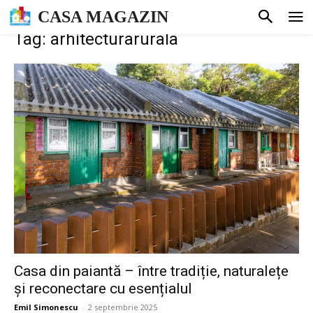
CASA MAGAZIN
Tag: arhitecturarurala
Casa din paiantă – între tradiție, naturalețe
și reconectare cu esențialul
Emil Simonescu
-
2 septembrie 2025