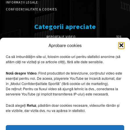
INFORMAȚII LEGALE
CONFIDENȚIALITATE & COOKIES
Categorii apreciate
REPORTAJE VIDEO
323
AMENAJĂRI INTERIOARE
126
Aprobare cookies
ISTORIE & PATRIMONIU
101
Ca să îmbunătățim site-ul, folosim cookie-uri pentru statistici anonime (să
DESIGN INTERIOR
64
aflăm câți ne vizitați și ce articole citiți), fără alte date sensibile.
ARHITECTURĂ & DESIGN
55
OPINII & ANALIZE
43
Notă despre Video:
Fiind producători de televiziune, conținutul video este
esențial pentru noi. De aceea, playerele YouTube se încarcă automat, dar
Articole recomandate
în „Modul Confidențialitate Sporită” (fără cookie-uri de marketing).
De reținut: Pentru ca fluxul video să ajungă tehnic la dvs., conectarea la
serverele YouTube (și implicit transmiterea IP-ului) este necesară.
Secretele construirii bungalourilor
suspendate deasupra apei
Dacă alegeți
Refuz
, păstrăm doar cookies necesare, videourile rămân și
6 august 2026
ele vizibile, dar vizita dvs. nu va apărea în statistici.
Cum amenajezi curtea pentru seri de vară