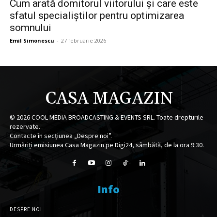
Cum arată domitorul viitorului și care este
sfatul specialiștilor pentru optimizarea
somnului
Emil Simonescu
-
27 februarie 2026
CASA MAGAZIN
©
2026
COOL MEDIA BROADCASTING & EVENTS SRL. Toate drepturile
rezervate.
Contacte în secțiunea „Despre noi”.
Urmăriți emisiunea Casa Magazin pe Digi24, sâmbătă, de la ora 9:30.
Info
DESPRE NOI