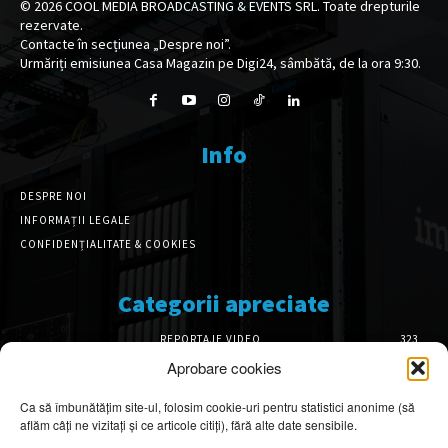
©
2026
COOL MEDIA BROADCASTING & EVENTS SRL. Toate drepturile
rezervate.
Contacte în secțiunea „Despre noi”.
Urmăriți emisiunea Casa Magazin pe Digi24, sâmbătă, de la ora 9:30.
Info
DESPRE NOI
INFORMAȚII LEGALE
CONFIDENȚIALITATE & COOKIES
Categorii apreciate
REPORTAJE VIDEO
323
AMENAJĂRI INTERIOARE
126
Aprobare cookies
ISTORIE & PATRIMONIU
102
Ca să îmbunătățim site-ul, folosim cookie-uri pentru statistici anonime (să
DESIGN INTERIOR
64
aflăm câți ne vizitați și ce articole citiți), fără alte date sensibile.
ARHITECTURĂ & DESIGN
56