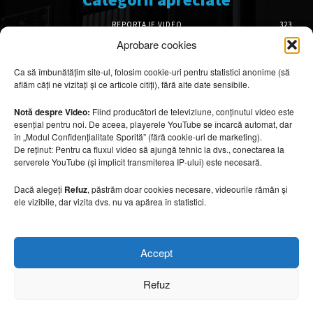
REPORTAJE VIDEO
323
AMENAJĂRI INTERIOARE
126
Aprobare cookies
ISTORIE & PATRIMONIU
101
Ca să îmbunătățim site-ul, folosim cookie-uri pentru statistici anonime (să
DESIGN INTERIOR
64
aflăm câți ne vizitați și ce articole citiți), fără alte date sensibile.
ARHITECTURĂ & DESIGN
55
OPINII & ANALIZE
43
Notă despre Video:
Fiind producători de televiziune, conținutul video este
esențial pentru noi. De aceea, playerele YouTube se încarcă automat, dar
Articole recomandate
în „Modul Confidențialitate Sporită” (fără cookie-uri de marketing).
De reținut: Pentru ca fluxul video să ajungă tehnic la dvs., conectarea la
serverele YouTube (și implicit transmiterea IP-ului) este necesară.
Secretele construirii bungalourilor
suspendate deasupra apei
Dacă alegeți
Refuz
, păstrăm doar cookies necesare, videourile rămân și
6 august 2026
ele vizibile, dar vizita dvs. nu va apărea în statistici.
Cum amenajezi curtea pentru seri de vară
Accept
6 august 2026
Refuz