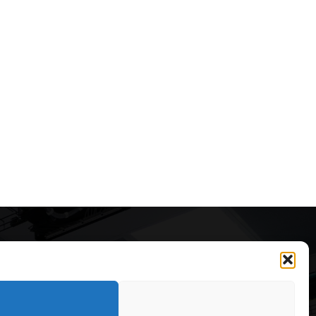
Articole recomandate
Cele mai impresionante cabane
moderne ascunse în natură
323