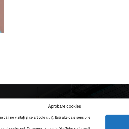
Info
Categorii
Aprobare cookies
apreciate
ți ne vizitați și ce articole citiți), fără alte date sensibile.
DESPRE NOI
INFORMAȚII LEGALE
REPORTAJE VIDEO
sențial pentru noi. De aceea, playerele YouTube se încarcă