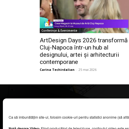
Conferințe & Evenimente
ArtDesign Days 2026 transformă
Cluj-Napoca într-un hub al
designului, artei și arhitecturii
contemporane
Carina Techirdalian
-
25 mai 2026
CASA MAGAZIN
Ca să îmbunătățim site-ul, folosim cookie-uri pentru statistici anonime (să aflăm câ
©
2026
COOL MEDIA BROADCASTING & EVENTS SRL.
Toate drepturile rezervate.
Notă despre Video:
Fiind producători de televiziune, conținutul video este e