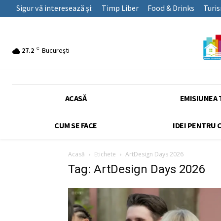
Sigur vă interesează și:
Timp Liber
Food & Drinks
Turi
C
27.2
București
ACASĂ
EMISIUNEA 
CUM SE FACE
IDEI PENTRU 
Acasă
Etichete
ArtDesign Days 2026
Tag: ArtDesign Days 2026