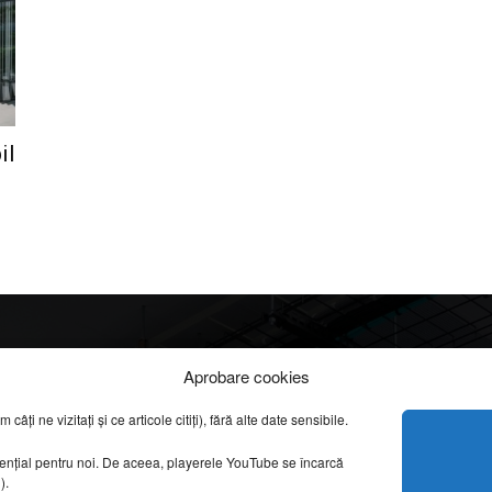
il
Info
Categorii
Aprobare cookies
apreciate
ți ne vizitați și ce articole citiți), fără alte date sensibile.
DESPRE NOI
INFORMAȚII LEGALE
REPORTAJE VIDEO
sențial pentru noi. De aceea, playerele YouTube se încarcă
CONFIDENȚIALITATE & COOKIES
g).
AMENAJĂRI INTERI