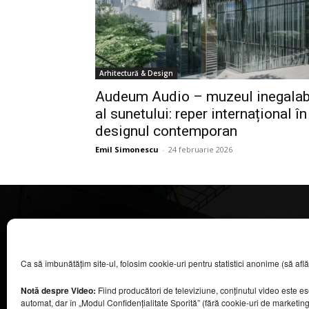
Arhitectură & Design
Audeum Audio – muzeul inegalab
al sunetului: reper internațional în
designul contemporan
Emil Simonescu
-
24 februarie 2026
CASA MAGAZIN
Ca să îmbunătățim site-ul, folosim cookie-uri pentru statistici anonime (să aflăm câ
©
2026
COOL MEDIA BROADCASTING & EVENTS SRL.
Toate drepturile rezervate.
Notă despre Video:
Fiind producători de televiziune, conținutul video este e
Contacte în secțiunea „Despre noi”.
automat, dar în „Modul Confidențialitate Sporită” (fără cookie-uri de marketin