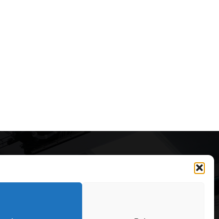
Articole recomandate
Secretele construirii
bungalourilor suspendate
deasupra apei
323
6 august 2026
OARE
126