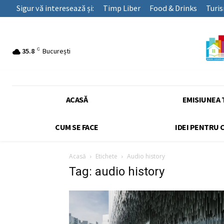
Sigur vă interesează și:
Timp Liber
Food & Drinks
Turi
C
35.8
București
ACASĂ
EMISIUNEA 
CUM SE FACE
IDEI PENTRU 
Acasă
Etichete
Audio history
Tag: audio history