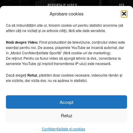
REPORTAJE VIDEO
323
AMENAJĂRI INTERIOARE
126
Aprobare cookies
ISTORIE & PATRIMONIU
102
Ca să îmbunătățim site-ul, folosim cookie-uri pentru statistici anonime (să
DESIGN INTERIOR
64
aflăm câți ne vizitați și ce articole citiți), fără alte date sensibile.
ARHITECTURĂ & DESIGN
57
OPINII & ANALIZE
43
Notă despre Video:
Fiind producători de televiziune, conținutul video este
esențial pentru noi. De aceea, playerele YouTube se încarcă automat, dar
Articole recomandate
în „Modul Confidențialitate Sporită” (fără cookie-uri de marketing).
De reținut: Pentru ca fluxul video să ajungă tehnic la dvs., conectarea la
serverele YouTube (și implicit transmiterea IP-ului) este necesară.
Mobilier rezistent la soare și temperaturi
ridicate
Dacă alegeți
Refuz
, păstrăm doar cookies necesare, videourile rămân și
10 august 2026
ele vizibile, dar vizita dvs. nu va apărea în statistici.
Turismul marocan, între riaduri și refugii
Accept
spectaculoase
10 august 2026
Refuz
Confidențialitate și cookies