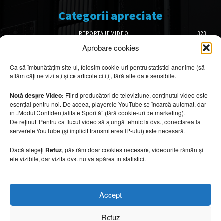
Categorii apreciate
REPORTAJE VIDEO
323
AMENAJĂRI INTERIOARE
126
Aprobare cookies
ISTORIE & PATRIMONIU
102
Ca să îmbunătățim site-ul, folosim cookie-uri pentru statistici anonime (să
DESIGN INTERIOR
64
aflăm câți ne vizitați și ce articole citiți), fără alte date sensibile.
ARHITECTURĂ & DESIGN
56
OPINII & ANALIZE
43
Notă despre Video:
Fiind producători de televiziune, conținutul video este
esențial pentru noi. De aceea, playerele YouTube se încarcă automat, dar
Articole recomandate
în „Modul Confidențialitate Sporită” (fără cookie-uri de marketing).
De reținut: Pentru ca fluxul video să ajungă tehnic la dvs., conectarea la
serverele YouTube (și implicit transmiterea IP-ului) este necesară.
Cele mai impresionante cabane moderne
ascunse în natură
Dacă alegeți
Refuz
, păstrăm doar cookies necesare, videourile rămân și
7 august 2026
ele vizibile, dar vizita dvs. nu va apărea în statistici.
Ouse Valley Viaduct, construcția care
Accept
sfidează timpul
7 august 2026
Refuz