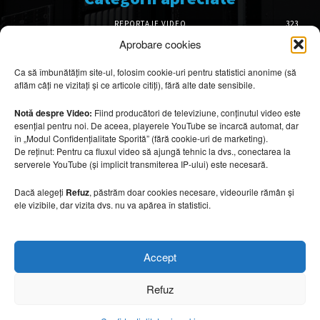
REPORTAJE VIDEO
323
AMENAJĂRI INTERIOARE
126
Aprobare cookies
ISTORIE & PATRIMONIU
101
Ca să îmbunătățim site-ul, folosim cookie-uri pentru statistici anonime (să
DESIGN INTERIOR
64
aflăm câți ne vizitați și ce articole citiți), fără alte date sensibile.
ARHITECTURĂ & DESIGN
55
OPINII & ANALIZE
43
Notă despre Video:
Fiind producători de televiziune, conținutul video este
esențial pentru noi. De aceea, playerele YouTube se încarcă automat, dar
Articole recomandate
în „Modul Confidențialitate Sporită” (fără cookie-uri de marketing).
De reținut: Pentru ca fluxul video să ajungă tehnic la dvs., conectarea la
serverele YouTube (și implicit transmiterea IP-ului) este necesară.
Secretele construirii bungalourilor
suspendate deasupra apei
Dacă alegeți
Refuz
, păstrăm doar cookies necesare, videourile rămân și
6 august 2026
ele vizibile, dar vizita dvs. nu va apărea în statistici.
Cum amenajezi curtea pentru seri de vară
Accept
6 august 2026
Refuz