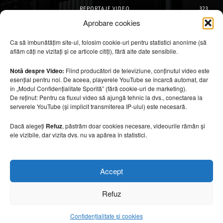
REPORTAJE VIDEO
323
AMENAJĂRI INTERIOARE
126
Aprobare cookies
ISTORIE & PATRIMONIU
102
Ca să îmbunătățim site-ul, folosim cookie-uri pentru statistici anonime (să
DESIGN INTERIOR
64
aflăm câți ne vizitați și ce articole citiți), fără alte date sensibile.
ARHITECTURĂ & DESIGN
56
OPINII & ANALIZE
43
Notă despre Video:
Fiind producători de televiziune, conținutul video este
esențial pentru noi. De aceea, playerele YouTube se încarcă automat, dar
Articole recomandate
în „Modul Confidențialitate Sporită” (fără cookie-uri de marketing).
De reținut: Pentru ca fluxul video să ajungă tehnic la dvs., conectarea la
serverele YouTube (și implicit transmiterea IP-ului) este necesară.
Cele mai impresionante cabane moderne
ascunse în natură
Dacă alegeți
Refuz
, păstrăm doar cookies necesare, videourile rămân și
7 august 2026
ele vizibile, dar vizita dvs. nu va apărea în statistici.
Ouse Valley Viaduct, construcția care
Accept
sfidează timpul
7 august 2026
Refuz
Confidențialitate și cookies