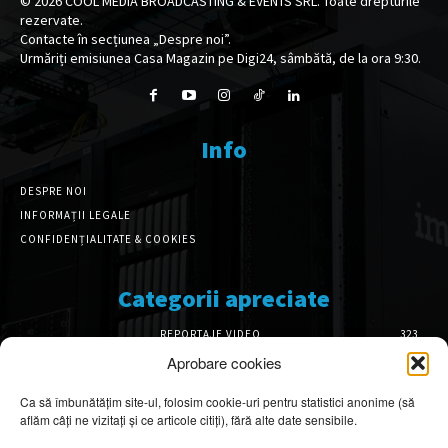
©
2026
COOL MEDIA BROADCASTING & EVENTS SRL. Toate drepturile
rezervate.
Contacte în secțiunea „Despre noi”.
Urmăriți emisiunea Casa Magazin pe Digi24, sâmbătă, de la ora 9:30.
Info
DESPRE NOI
INFORMAȚII LEGALE
CONFIDENȚIALITATE & COOKIES
Categorii apreciate
REPORTAJE VIDEO
323
AMENAJĂRI INTERIOARE
126
Aprobare cookies
ISTORIE & PATRIMONIU
102
Ca să îmbunătățim site-ul, folosim cookie-uri pentru statistici anonime (să
DESIGN INTERIOR
64
aflăm câți ne vizitați și ce articole citiți), fără alte date sensibile.
ARHITECTURĂ & DESIGN
56