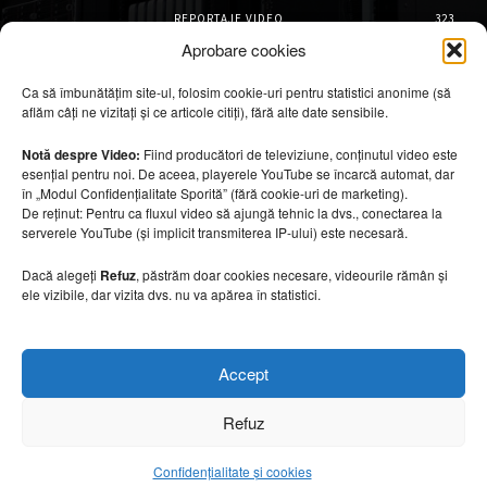
REPORTAJE VIDEO
323
AMENAJĂRI INTERIOARE
126
Aprobare cookies
ISTORIE & PATRIMONIU
101
Ca să îmbunătățim site-ul, folosim cookie-uri pentru statistici anonime (să
DESIGN INTERIOR
64
aflăm câți ne vizitați și ce articole citiți), fără alte date sensibile.
ARHITECTURĂ & DESIGN
55
OPINII & ANALIZE
43
Notă despre Video:
Fiind producători de televiziune, conținutul video este
esențial pentru noi. De aceea, playerele YouTube se încarcă automat, dar
Articole recomandate
în „Modul Confidențialitate Sporită” (fără cookie-uri de marketing).
De reținut: Pentru ca fluxul video să ajungă tehnic la dvs., conectarea la
serverele YouTube (și implicit transmiterea IP-ului) este necesară.
Secretele construirii bungalourilor
suspendate deasupra apei
Dacă alegeți
Refuz
, păstrăm doar cookies necesare, videourile rămân și
6 august 2026
ele vizibile, dar vizita dvs. nu va apărea în statistici.
Cum amenajezi curtea pentru seri de vară
Accept
6 august 2026
Refuz
Confidențialitate și cookies