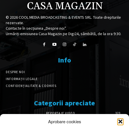
CASA MAGAZIN
©
2026
COOL MEDIA BROADCASTING & EVENTS SRL. Toate drepturile
rezervate.
Contacte în secțiunea „Despre noi”.
Urmăriți emisiunea Casa Magazin pe Digi24, sâmbătă, de la ora 9:30.
Info
DESPRE NOI
INFORMAȚII LEGALE
CONFIDENȚIALITATE & COOKIES
Categorii apreciate
REPORTAJE VIDEO
323
AMENAJĂRI INTERIOARE
126
Aprobare cookies
ISTORIE & PATRIMONIU
102