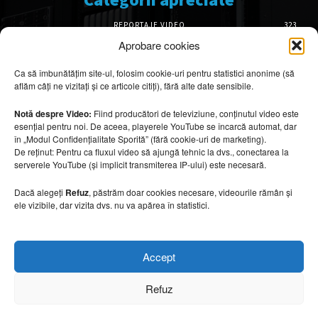
REPORTAJE VIDEO
323
AMENAJĂRI INTERIOARE
126
Aprobare cookies
ISTORIE & PATRIMONIU
102
Ca să îmbunătățim site-ul, folosim cookie-uri pentru statistici anonime (să
DESIGN INTERIOR
64
aflăm câți ne vizitați și ce articole citiți), fără alte date sensibile.
ARHITECTURĂ & DESIGN
56
OPINII & ANALIZE
43
Notă despre Video:
Fiind producători de televiziune, conținutul video este
esențial pentru noi. De aceea, playerele YouTube se încarcă automat, dar
Articole recomandate
în „Modul Confidențialitate Sporită” (fără cookie-uri de marketing).
De reținut: Pentru ca fluxul video să ajungă tehnic la dvs., conectarea la
serverele YouTube (și implicit transmiterea IP-ului) este necesară.
Cele mai impresionante cabane moderne
ascunse în natură
Dacă alegeți
Refuz
, păstrăm doar cookies necesare, videourile rămân și
7 august 2026
ele vizibile, dar vizita dvs. nu va apărea în statistici.
Ouse Valley Viaduct, construcția care
Accept
sfidează timpul
7 august 2026
Refuz