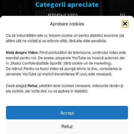
Categorii apreciate
REPORTAJE VIDEO
323
AMENAJĂRI INTERIOARE
126
Aprobare cookies
ISTORIE & PATRIMONIU
102
Ca să îmbunătățim site-ul, folosim cookie-uri pentru statistici anonime (să
DESIGN INTERIOR
64
aflăm câți ne vizitați și ce articole citiți), fără alte date sensibile.
ARHITECTURĂ & DESIGN
56
OPINII & ANALIZE
43
Notă despre Video:
Fiind producători de televiziune, conținutul video este
esențial pentru noi. De aceea, playerele YouTube se încarcă automat, dar
Articole recomandate
în „Modul Confidențialitate Sporită” (fără cookie-uri de marketing).
De reținut: Pentru ca fluxul video să ajungă tehnic la dvs., conectarea la
serverele YouTube (și implicit transmiterea IP-ului) este necesară.
Cele mai impresionante cabane moderne
ascunse în natură
Dacă alegeți
Refuz
, păstrăm doar cookies necesare, videourile rămân și
7 august 2026
ele vizibile, dar vizita dvs. nu va apărea în statistici.
Ouse Valley Viaduct, construcția care
Accept
sfidează timpul
7 august 2026
Refuz