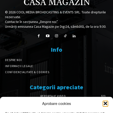
CASA MAGAZIN
©
2026
COOL MEDIA BROADCASTING & EVENTS SRL. Toate drepturile
rezervate.
Contacte în secțiunea „Despre noi”.
Urmăriți emisiunea Casa Magazin pe Digi24, sâmbătă, de la ora 9:30.
Info
DESPRE NOI
INFORMAȚII LEGALE
CONFIDENȚIALITATE & COOKIES
Categorii apreciate
REPORTAJE VIDEO
323
AMENAJĂRI INTERIOARE
126
Aprobare cookies
ISTORIE & PATRIMONIU
102