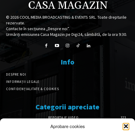
CASA MAGAZIN
©
2026
COOL MEDIA BROADCASTING & EVENTS SRL. Toate drepturile
rezervate.
Contacte în secțiunea „Despre noi”.
Urmăriți emisiunea Casa Magazin pe Digi24, sâmbătă, de la ora 9:30.
Info
DESPRE NOI
INFORMAȚII LEGALE
CONFIDENȚIALITATE & COOKIES
Categorii apreciate
REPORTAJE VIDEO
323
AMENAJĂRI INTERIOARE
126
Aprobare cookies
ISTORIE & PATRIMONIU
101