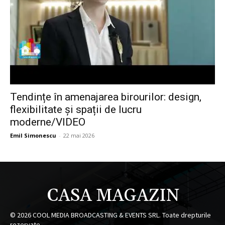
Tendințe în amenajarea birourilor: design,
flexibilitate și spații de lucru
moderne/VIDEO
Emil Simonescu
-
22 mai 2026
CASA MAGAZIN
©
2026
COOL MEDIA BROADCASTING & EVENTS SRL. Toate drepturile
rezervate.