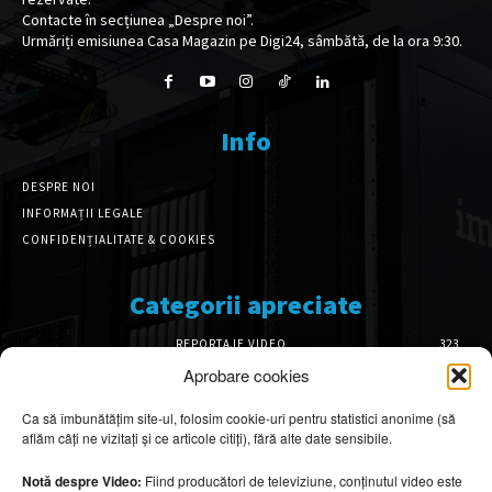
Contacte în secțiunea „Despre noi”.
Urmăriți emisiunea Casa Magazin pe Digi24, sâmbătă, de la ora 9:30.
Info
DESPRE NOI
INFORMAȚII LEGALE
CONFIDENȚIALITATE & COOKIES
Categorii apreciate
REPORTAJE VIDEO
323
AMENAJĂRI INTERIOARE
126
Aprobare cookies
ISTORIE & PATRIMONIU
102
Ca să îmbunătățim site-ul, folosim cookie-uri pentru statistici anonime (să
DESIGN INTERIOR
64
aflăm câți ne vizitați și ce articole citiți), fără alte date sensibile.
ARHITECTURĂ & DESIGN
56
OPINII & ANALIZE
43
Notă despre Video:
Fiind producători de televiziune, conținutul video este