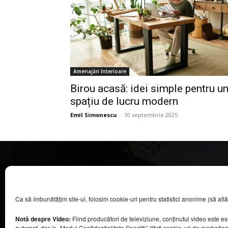
Amenajări Interioare
Birou acasă: idei simple pentru u
spațiu de lucru modern
Emil Simonescu
-
10 septembrie 2025
CASA MAGAZIN
Ca să îmbunătățim site-ul, folosim cookie-uri pentru statistici anonime (să aflăm câ
©
2026
COOL MEDIA BROADCASTING & EVENTS SRL.
Toate drepturile rezervate.
Notă despre Video:
Fiind producători de televiziune, conținutul video este e
Contacte în secțiunea „Despre noi”.
automat, dar în „Modul Confidențialitate Sporită” (fără cookie-uri de marketin