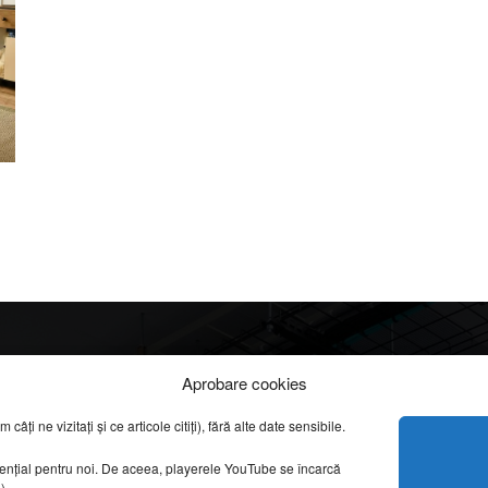
n
Info
Categorii
Aprobare cookies
apreciate
ți ne vizitați și ce articole citiți), fără alte date sensibile.
DESPRE NOI
INFORMAȚII LEGALE
REPORTAJE VIDEO
sențial pentru noi. De aceea, playerele YouTube se încarcă
CONFIDENȚIALITATE & COOKIES
g).
AMENAJĂRI INTERI