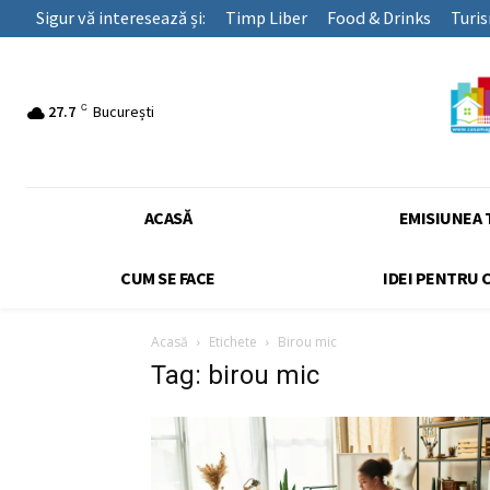
Sigur vă interesează și:
Timp Liber
Food & Drinks
Turi
C
27.7
București
ACASĂ
EMISIUNEA 
CUM SE FACE
IDEI PENTRU 
Acasă
Etichete
Birou mic
Tag: birou mic