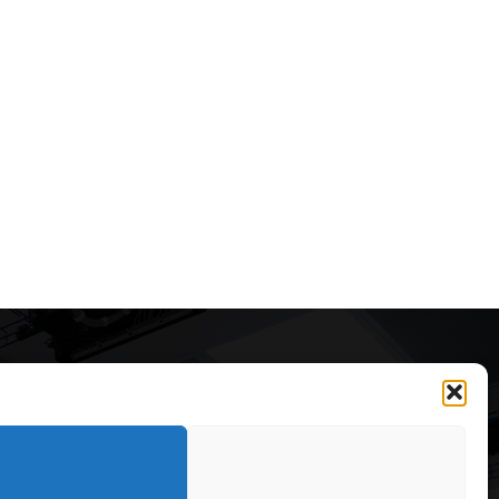
Articole recomandate
Secretele construirii
bungalourilor suspendate
deasupra apei
323
OARE
126