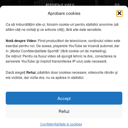
REPORTAJE VIDEO
323
AMENAJĂRI INTERIOARE
126
Aprobare cookies
ISTORIE & PATRIMONIU
102
Ca să îmbunătățim site-ul, folosim cookie-uri pentru statistici anonime (să
DESIGN INTERIOR
64
aflăm câți ne vizitați și ce articole citiți), fără alte date sensibile.
ARHITECTURĂ & DESIGN
56
OPINII & ANALIZE
43
Notă despre Video:
Fiind producători de televiziune, conținutul video este
esențial pentru noi. De aceea, playerele YouTube se încarcă automat, dar
Articole recomandate
în „Modul Confidențialitate Sporită” (fără cookie-uri de marketing).
De reținut: Pentru ca fluxul video să ajungă tehnic la dvs., conectarea la
serverele YouTube (și implicit transmiterea IP-ului) este necesară.
Cele mai impresionante cabane moderne
ascunse în natură
Dacă alegeți
Refuz
, păstrăm doar cookies necesare, videourile rămân și
7 august 2026
ele vizibile, dar vizita dvs. nu va apărea în statistici.
Ouse Valley Viaduct, construcția care
Accept
sfidează timpul
7 august 2026
Refuz
Confidențialitate și cookies