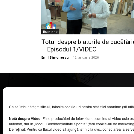
Bucătărie
Totul despre blaturile de bucătări
– Episodul 1/VIDEO
Emil Simonescu
-
12 ianuarie 2026
CASA MAGAZIN
Ca să îmbunătățim site-ul, folosim cookie-uri pentru statistici anonime (să aflăm câ
©
2026
COOL MEDIA BROADCASTING & EVENTS SRL.
Toate drepturile rezervate.
Notă despre Video:
Fiind producători de televiziune, conținutul video este e
Contacte în secțiunea „Despre noi”.
automat, dar în „Modul Confidențialitate Sporită” (fără cookie-uri de marketin
Urmăriți emisiunea Casa Magazin pe Digi24,
De reținut: Pentru ca fluxul video să ajungă tehnic la dvs., conectarea la serv
sâmbătă, de la ora 9:30.