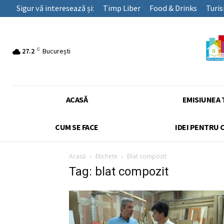
Sigur vă interesează și:
Timp Liber
Food & Drinks
Turi
C
27.2
București
ACASĂ
EMISIUNEA 
CUM SE FACE
IDEI PENTRU 
Acasă
Etichete
Blat compozit
Tag: blat compozit