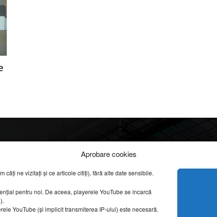
e
Info
Categorii
Aprobare cookies
apreciate
ți ne vizitați și ce articole citiți), fără alte date sensibile.
DESPRE NOI
INFORMAȚII LEGALE
REPORTAJE VIDEO
sențial pentru noi. De aceea, playerele YouTube se încarcă
CONFIDENȚIALITATE & COOKIES
g).
AMENAJĂRI INTERI
erele YouTube (și implicit transmiterea IP-ului) este necesară.
ISTORIE & PATRIM