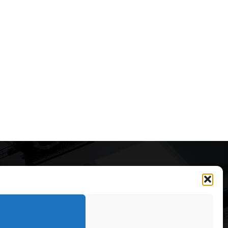
Articole recomandate
Secretele construirii
bungalourilor suspendate
deasupra apei
323
OARE
126