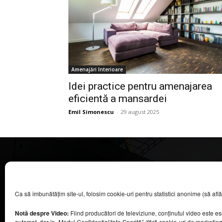
Amenajări Interioare
Idei practice pentru amenajarea
eficientă a mansardei
Emil Simonescu
-
29 august 2025
CASA MAGAZIN
Ca să îmbunătățim site-ul, folosim cookie-uri pentru statistici anonime (să aflăm câ
©
2026
COOL MEDIA BROADCASTING & EVENTS SRL.
Toate drepturile rezervate.
Notă despre Video:
Fiind producători de televiziune, conținutul video este e
Contacte în secțiunea „Despre noi”.
automat, dar în „Modul Confidențialitate Sporită” (fără cookie-uri de marketin