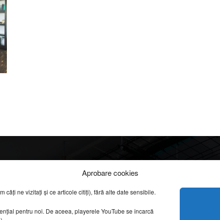
Info
Categorii
Aprobare cookies
apreciate
ți ne vizitați și ce articole citiți), fără alte date sensibile.
DESPRE NOI
INFORMAȚII LEGALE
REPORTAJE VIDEO
sențial pentru noi. De aceea, playerele YouTube se încarcă
CONFIDENȚIALITATE & COOKIES
g).
AMENAJĂRI INTERI