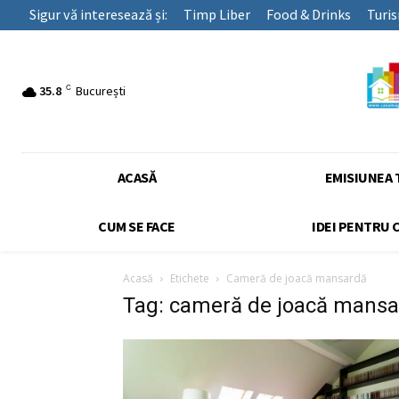
Sigur vă interesează și:
Timp Liber
Food & Drinks
Turi
C
35.8
București
ACASĂ
EMISIUNEA 
CUM SE FACE
IDEI PENTRU 
Acasă
Etichete
Cameră de joacă mansardă
Tag: cameră de joacă mans