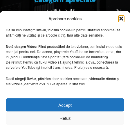
REPORTAJE VIDEO
323
AMENAJĂRI INTERIOARE
126
Aprobare cookies
ISTORIE & PATRIMONIU
102
Ca să îmbunătățim site-ul, folosim cookie-uri pentru statistici anonime (să
DESIGN INTERIOR
64
aflăm câți ne vizitați și ce articole citiți), fără alte date sensibile.
ARHITECTURĂ & DESIGN
56
OPINII & ANALIZE
43
Notă despre Video:
Fiind producători de televiziune, conținutul video este
esențial pentru noi. De aceea, playerele YouTube se încarcă automat, dar
Articole recomandate
în „Modul Confidențialitate Sporită” (fără cookie-uri de marketing).
De reținut: Pentru ca fluxul video să ajungă tehnic la dvs., conectarea la
serverele YouTube (și implicit transmiterea IP-ului) este necesară.
Cele mai impresionante cabane moderne
ascunse în natură
Dacă alegeți
Refuz
, păstrăm doar cookies necesare, videourile rămân și
7 august 2026
ele vizibile, dar vizita dvs. nu va apărea în statistici.
Ouse Valley Viaduct, construcția care
Accept
sfidează timpul
7 august 2026
Refuz