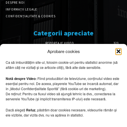
DESPRE NOI
INFORMAȚII LEGALE
CONFIDENȚIALITATE & COOKIES
Categorii apreciate
REPORTAJE VIDEO
323
AMENAJĂRI INTERIOARE
127
Aprobare cookies
ISTORIE & PATRIMONIU
102
Ca să îmbunătățim site-ul, folosim cookie-uri pentru statistici anonime (să
DESIGN INTERIOR
64
aflăm câți ne vizitați și ce articole citiți), fără alte date sensibile.
ARHITECTURĂ & DESIGN
57
OPINII & ANALIZE
43
Notă despre Video:
Fiind producători de televiziune, conținutul video este
esențial pentru noi. De aceea, playerele YouTube se încarcă automat, dar
Articole recomandate
în „Modul Confidențialitate Sporită” (fără cookie-uri de marketing).
De reținut: Pentru ca fluxul video să ajungă tehnic la dvs., conectarea la
serverele YouTube (și implicit transmiterea IP-ului) este necesară.
Băi spectaculoase inspirate din centrele spa
10 august 2026
Dacă alegeți
Refuz
, păstrăm doar cookies necesare, videourile rămân și
ele vizibile, dar vizita dvs. nu va apărea în statistici.