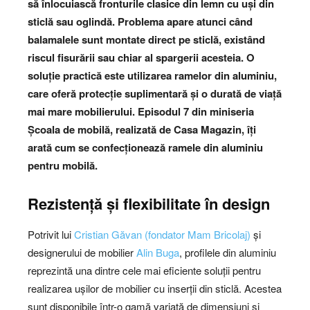
să înlocuiască fronturile clasice din lemn cu uși din
sticlă sau oglindă. Problema apare atunci când
balamalele sunt montate direct pe sticlă, existând
riscul fisurării sau chiar al spargerii acesteia. O
soluție practică este utilizarea ramelor din aluminiu,
care oferă protecție suplimentară și o durată de viață
mai mare mobilierului.
Episodul 7 din miniseria
Școala de mobilă, realizată de Casa Magazin, îți
arată cum se confecționează ramele din aluminiu
pentru mobilă.
Rezistență și flexibilitate în design
Potrivit lui
Cristian Găvan (fondator Mam Bricolaj)
și
designerului de mobilier
Alin Buga
, profilele din aluminiu
reprezintă una dintre cele mai eficiente soluții pentru
realizarea ușilor de mobilier cu inserții din sticlă. Acestea
sunt disponibile într-o gamă variată de dimensiuni și