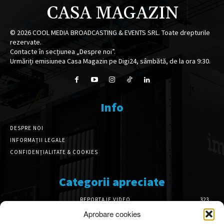
CASA MAGAZIN
©
2026
COOL MEDIA BROADCASTING & EVENTS SRL. Toate drepturile
rezervate.
Contacte în secțiunea „Despre noi”.
Urmăriți emisiunea Casa Magazin pe Digi24, sâmbătă, de la ora 9:30.
Info
DESPRE NOI
INFORMAȚII LEGALE
CONFIDENȚIALITATE & COOKIES
Categorii apreciate
REPORTAJE VIDEO
323
AMENAJĂRI INTERIOARE
126
Aprobare cookies
ISTORIE & PATRIMONIU
102