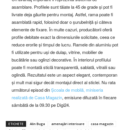
asamblare. Profilele sunt tăiate la 45 de grade și pot fi
livrate deja găurite pentru montaj. Astfel, rama poate fi
asamblată rapid, folosind doar o șurubelniță și câteva
elemente de fixare. În multe cazuri, producătorii oferă
profile debitate exact la dimensiunile solicitate, ceea ce
reduce erorile și timpul de lucru. Ramele din aluminiu pot
fi utilizate pentru uși de dulap, vitrine, mobilier de
bucătărie sau oglinzi decorative. În interiorul profilului
poate fi montată sticlă transparentă, sablată, vitralii sau
oglindă. Rezultatul este un aspect elegant, contemporan
și mult mai sigur decât montajul direct al sticlei. Nu rata
următorul episod din
Școala de mobilă, miniseria
realizată de Casa Magazin
, emisiune difuzată în fiecare
sâmbătă de la 09.30 pe Digi24.
ETICHETE
Alin Buga
amenajări interioare
casa magazin