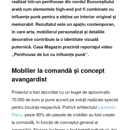
realizat într-un penthouse din nordul Bucureștiului
arată cum elementele high-end pot fi combinate cu
influențe punk pentru a obține un interior original și
memorabil. Rezultatul este un spațiu contemporan,
în care arta, mobilierul personalizat și detaliile
decorative contribuie la o identitate vizuală
puternică.
Casa Magazin prezintă reportajul video
„Penthouse de lux cu influențe punk”.
Mobilier la comandă și concept
avangardist
Proiectul a fost dezvoltat cu un buget de aproximativ
70.000 de euro și pune accent pe soluții realizate special
pentru locuința respectivă. Potrivit arhitectului
Laurentiu
Paicu
, peste 80% din piesele de mobilier au fost create
la comandă, în funcție de conceptul general al
amenajării. Fiecare încăpere a fost tratată individual, dar