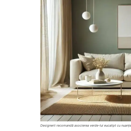
Designerii recomandă asocierea verde-lui eucalipt cu nuanțe 