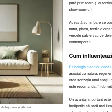
pară primitoare și autentic
showroom-uri.
Această schimbare se obse
natur, piatra, textilele or
verdele salvie sau verdele
contemporan.
Cum influențează
Psihologia culorilor joacă u
asociat cu natura, regenera
crea senzația unui spațiu m
este recomandat în dormito
Un avantaj important este f
încăperile să pară mai lum
de bej, crem și alb cald