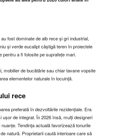
u fost dominate de alb rece și gri industrial,
niu și verde eucalipt câștigă teren în proiectele
 pentru a fi folosite pe suprafețe mari.
gi, mobilier de bucătărie sau chiar tavane vopsite
area elementelor naturale în locuință.
ului rece
loarea preferată în dezvoltările rezidențiale. Era
 ușor de integrat. În 2026 însă, mulți designeri
nuanțe. Tendința actuală favorizează tonurile
de natură. Proprietarii caută interioare care să