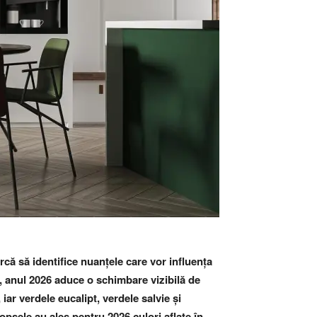
arcă să identifice nuanțele care vor influența
te, anul 2026 aduce o schimbare vizibilă de
iar verdele eucalipt, verdele salvie și
sele au ales pentru 2026 culori aflate în