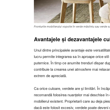
Fronturile mobilierului vopsite în verde măsliniu sau verde s
Avantajele și dezavantajele cu
Unul dintre principalele avantaje este versatili
lucru permite integrarea sa în aproape orice stil
puternice. În timp ce anumite trenduri dispar d
contribuie la crearea unei atmosfere mai relaxant
extrem de apreciată.
Ca orice culoare, verdele are și limitări. În încă
recomandă folosirea nuanțelor mai deschise în ca
mobilierul existent. Proprietarii care au deja pies
dacă este folosit excesiv, verdele poate deveni 