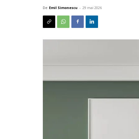
De
Emil Simonescu
-
29 mai 2026