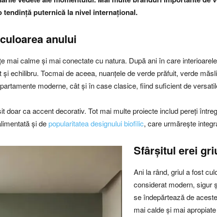
 tendință puternică la nivel internațional.
 culoarea anului
e mai calme și mai conectate cu natura. După ani în care interioarele a
rt și echilibru. Tocmai de aceea, nuanțele de verde prăfuit, verde măsli
apartamente moderne, cât și în case clasice, fiind suficient de versatile
it doar ca accent decorativ. Tot mai multe proiecte includ pereți între
alimentată și de
popularitatea designului biofilic
, care urmărește integr
Sfârșitul erei gri
Ani la rând, griul a fost cu
considerat modern, sigur și
se îndepărtează de aceste 
mai calde și mai apropiate 