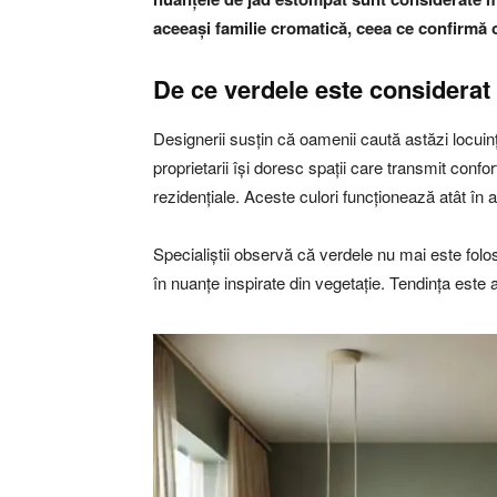
aceeași familie cromatică, ceea ce confirmă o
De ce verdele este considerat
Designerii susțin că oamenii caută astăzi locuinț
proprietarii își doresc spații care transmit confo
rezidențiale. Aceste culori funcționează atât în 
Specialiștii observă că verdele nu mai este folos
în nuanțe inspirate din vegetație. Tendința este 