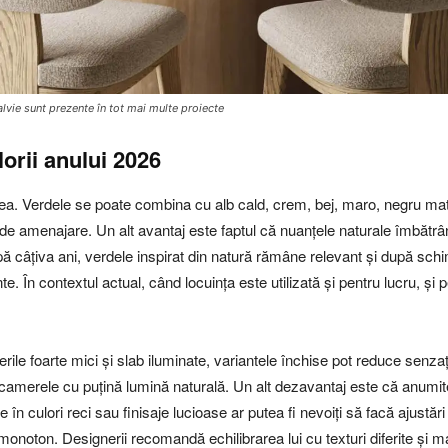
alvie sunt prezente în tot mai multe proiecte
lorii anului 2026
tatea. Verdele se poate combina cu alb cald, crem, bej, maro, negru ma
 de amenajare. Un alt avantaj este faptul că nuanțele naturale îmbătrân
upă câțiva ani, verdele inspirat din natură rămâne relevant și după s
e. În contextul actual, când locuința este utilizată și pentru lucru, și 
perile foarte mici și slab iluminate, variantele închise pot reduce senzaț
merele cu puțină lumină naturală. Un alt dezavantaj este că anumite to
e în culori reci sau finisaje lucioase ar putea fi nevoiți să facă ajustăr
monoton. Designerii recomandă echilibrarea lui cu texturi diferite și m