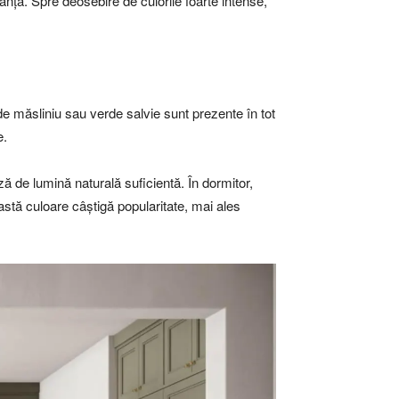
nță. Spre deosebire de culorile foarte intense,
de măsliniu sau verde salvie sunt prezente în tot
e.
ază de lumină naturală suficientă. În dormitor,
astă culoare câștigă popularitate, mai ales