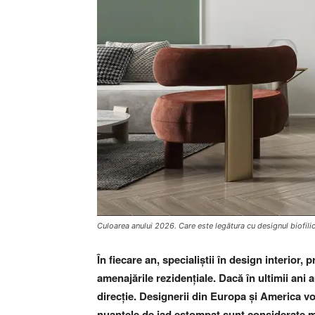
Culoarea anului 2026. Care este legătura cu designul biofili
În fiecare an, specialiștii în design interior,
amenajările rezidențiale. Dacă în ultimii ani 
direcție. Designerii din Europa și America vor
nuanțele de jad estompat sunt considerate ma