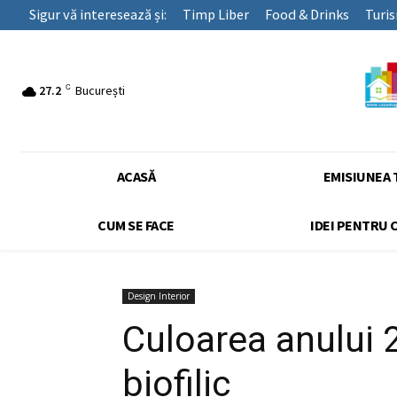
Sigur vă interesează și:
Timp Liber
Food & Drinks
Turi
C
27.2
București
ACASĂ
EMISIUNEA 
CUM SE FACE
IDEI PENTRU 
Design Interior
Culoarea anului 
biofilic