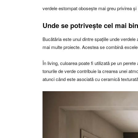
verdele estompat obosește mai greu privirea și r
Unde se potrivește cel mai bi
Bucătăria este unul dintre spațiile unde verdele 
mai multe proiecte. Acestea se combină excelent
În living, culoarea poate fi utilizată pe un peret
tonurile de verde contribuie la crearea unei atm
atunci când este asociată cu ceramică texturată