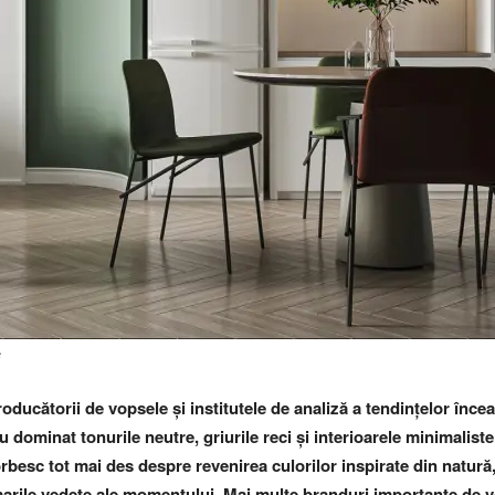
c
 producătorii de vopsele și institutele de analiză a tendințelor înce
au dominat tonurile neutre, griurile reci și interioarele minimalis
besc tot mai des despre revenirea culorilor inspirate din natură, 
rile vedete ale momentului. Mai multe branduri importante de vop