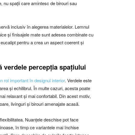
e, nu spații care amintesc de birouri sau
rvă inclusiv în alegerea materialelor. Lemnul
ganice și finisajele mate sunt adesea combinate cu
 eucalipt pentru a crea un aspect coerent și
 verdele percepția spațiului
n rol important în designul interior
. Verdele este
rea și echilibrul. În multe cazuri, acesta poate
ai relaxant și mai confortabil. Din acest motiv,
are, livinguri și birouri amenajate acasă.
lexibilitatea. Nuanțele deschise pot face
inoase, în timp ce variantele mai închise