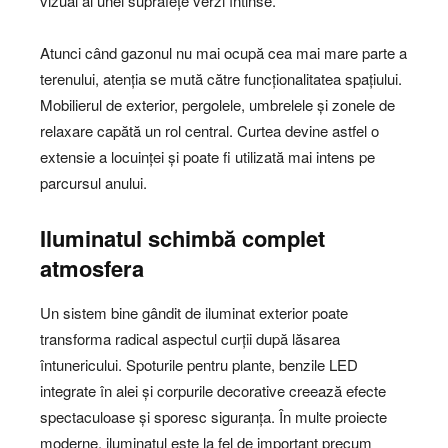
vizual al unei suprafețe verzi întinse.
Atunci când gazonul nu mai ocupă cea mai mare parte a
terenului, atenția se mută către funcționalitatea spațiului.
Mobilierul de exterior, pergolele, umbrelele și zonele de
relaxare capătă un rol central. Curtea devine astfel o
extensie a locuinței și poate fi utilizată mai intens pe
parcursul anului.
Iluminatul schimbă complet
atmosfera
Un sistem bine gândit de iluminat exterior poate
transforma radical aspectul curții după lăsarea
întunericului. Spoturile pentru plante, benzile LED
integrate în alei și corpurile decorative creează efecte
spectaculoase și sporesc siguranța. În multe proiecte
moderne, iluminatul este la fel de important precum