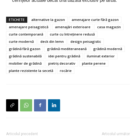
ETICHETE
alternative la gazon
amenajare curte fără gazon
amenajare peisagistică
amenajări exterioare
casa magazin
curte contemporană
curte cu întreținere redusă
curte modernă
deck din lemn
design peisagistic
grădină fără gazon
grădină mediteraneană
grădină modernă
grădină sustenabilă
idei pentru grădină
iluminat exterior
mobilier de grădină
pietriș decorativ
plante perene
plante rezistente la secetă
rocărie
Articolul precedent
Articolul următor