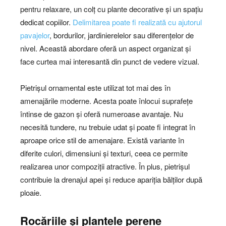
pentru relaxare, un colț cu plante decorative și un spațiu
dedicat copiilor.
Delimitarea poate fi realizată cu ajutorul
pavajelor
, bordurilor, jardinierelelor sau diferențelor de
nivel. Această abordare oferă un aspect organizat și
face curtea mai interesantă din punct de vedere vizual.
Pietrișul ornamental este utilizat tot mai des în
amenajările moderne. Acesta poate înlocui suprafețe
întinse de gazon și oferă numeroase avantaje. Nu
necesită tundere, nu trebuie udat și poate fi integrat în
aproape orice stil de amenajare. Există variante în
diferite culori, dimensiuni și texturi, ceea ce permite
realizarea unor compoziții atractive. În plus, pietrișul
contribuie la drenajul apei și reduce apariția bălților după
ploaie.
Rocăriile și plantele perene