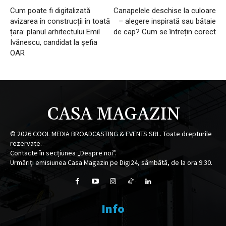
Cum poate fi digitalizată
Canapelele deschise la culoare
avizarea în construcții în toată
– alegere inspirată sau bătaie
țara: planul arhitectului Emil
de cap? Cum se întrețin corect
Ivănescu, candidat la șefia
OAR
CASA MAGAZIN
©
2026
COOL MEDIA BROADCASTING & EVENTS SRL. Toate drepturile
rezervate.
Contacte în secțiunea „Despre noi”.
Urmăriți emisiunea Casa Magazin pe Digi24, sâmbătă, de la ora 9:30.
Info