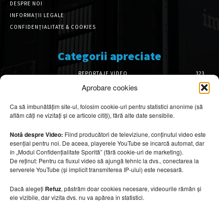
DESPRE NOI
INFORMAȚII LEGALE
CONFIDENȚIALITATE & COOKIES
Categorii apreciate
REPORTAJE VIDEO
323
AMENAJĂRI INTERIOARE
126
Aprobare cookies
ISTORIE & PATRIMONIU
101
Ca să îmbunătățim site-ul, folosim cookie-uri pentru statistici anonime (să
DESIGN INTERIOR
64
aflăm câți ne vizitați și ce articole citiți), fără alte date sensibile.
ARHITECTURĂ & DESIGN
55
OPINII & ANALIZE
43
Notă despre Video:
Fiind producători de televiziune, conținutul video este
esențial pentru noi. De aceea, playerele YouTube se încarcă automat, dar
Articole recomandate
în „Modul Confidențialitate Sporită” (fără cookie-uri de marketing).
De reținut: Pentru ca fluxul video să ajungă tehnic la dvs., conectarea la
serverele YouTube (și implicit transmiterea IP-ului) este necesară.
Secretele construirii bungalourilor
suspendate deasupra apei
Dacă alegeți
Refuz
, păstrăm doar cookies necesare, videourile rămân și
6 august 2026
ele vizibile, dar vizita dvs. nu va apărea în statistici.