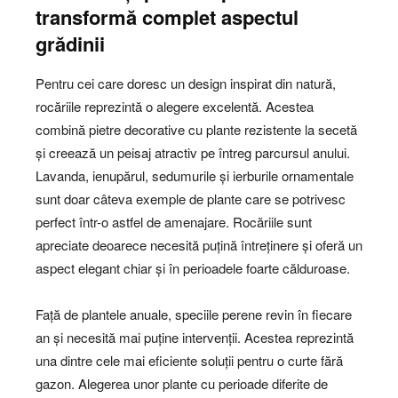
transformă complet aspectul
grădinii
Pentru cei care doresc un design inspirat din natură,
rocăriile reprezintă o alegere excelentă. Acestea
combină pietre decorative cu plante rezistente la secetă
și creează un peisaj atractiv pe întreg parcursul anului.
Lavanda, ienupărul, sedumurile și ierburile ornamentale
sunt doar câteva exemple de plante care se potrivesc
perfect într-o astfel de amenajare. Rocăriile sunt
apreciate deoarece necesită puțină întreținere și oferă un
aspect elegant chiar și în perioadele foarte călduroase.
Față de plantele anuale, speciile perene revin în fiecare
an și necesită mai puține intervenții. Acestea reprezintă
una dintre cele mai eficiente soluții pentru o curte fără
gazon. Alegerea unor plante cu perioade diferite de