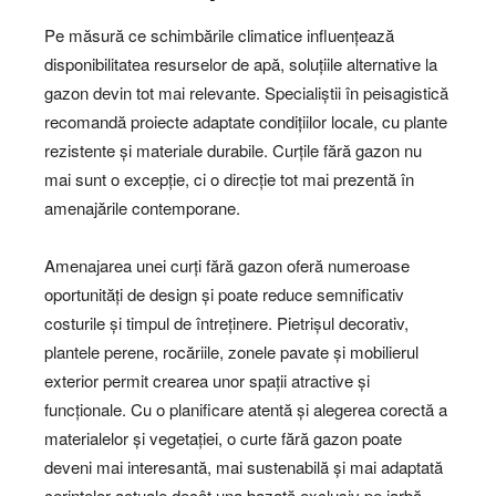
Pe măsură ce schimbările climatice influențează
disponibilitatea resurselor de apă, soluțiile alternative la
gazon devin tot mai relevante. Specialiștii în peisagistică
recomandă proiecte adaptate condițiilor locale, cu plante
rezistente și materiale durabile. Curțile fără gazon nu
mai sunt o excepție, ci o direcție tot mai prezentă în
amenajările contemporane.
Amenajarea unei curți fără gazon oferă numeroase
oportunități de design și poate reduce semnificativ
costurile și timpul de întreținere. Pietrișul decorativ,
plantele perene, rocăriile, zonele pavate și mobilierul
exterior permit crearea unor spații atractive și
funcționale. Cu o planificare atentă și alegerea corectă a
materialelor și vegetației, o curte fără gazon poate
deveni mai interesantă, mai sustenabilă și mai adaptată
cerințelor actuale decât una bazată exclusiv pe iarbă.