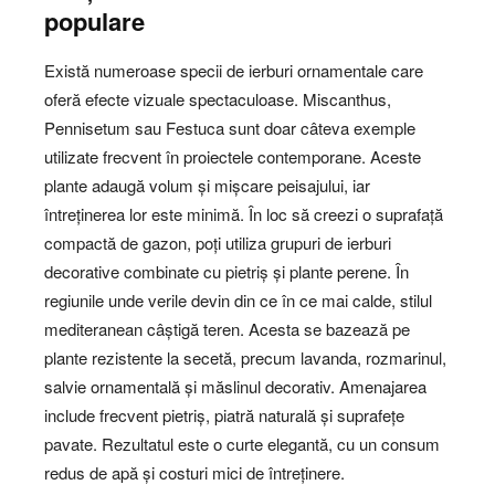
populare
Există numeroase specii de ierburi ornamentale care
oferă efecte vizuale spectaculoase. Miscanthus,
Pennisetum sau Festuca sunt doar câteva exemple
utilizate frecvent în proiectele contemporane. Aceste
plante adaugă volum și mișcare peisajului, iar
întreținerea lor este minimă. În loc să creezi o suprafață
compactă de gazon, poți utiliza grupuri de ierburi
decorative combinate cu pietriș și plante perene. În
regiunile unde verile devin din ce în ce mai calde, stilul
mediteranean câștigă teren. Acesta se bazează pe
plante rezistente la secetă, precum lavanda, rozmarinul,
salvie ornamentală și măslinul decorativ. Amenajarea
include frecvent pietriș, piatră naturală și suprafețe
pavate. Rezultatul este o curte elegantă, cu un consum
redus de apă și costuri mici de întreținere.