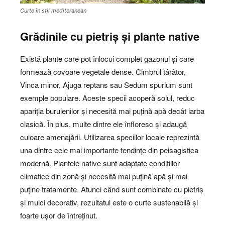
Curte în stil mediteranean
Grădinile cu pietriș și plante native
Există plante care pot înlocui complet gazonul și care
formează covoare vegetale dense. Cimbrul târâtor,
Vinca minor, Ajuga reptans sau Sedum spurium sunt
exemple populare. Aceste specii acoperă solul, reduc
apariția buruienilor și necesită mai puțină apă decât iarba
clasică. În plus, multe dintre ele înfloresc și adaugă
culoare amenajării. Utilizarea speciilor locale reprezintă
una dintre cele mai importante tendințe din peisagistica
modernă. Plantele native sunt adaptate condițiilor
climatice din zonă și necesită mai puțină apă și mai
puține tratamente. Atunci când sunt combinate cu pietriș
și mulci decorativ, rezultatul este o curte sustenabilă și
foarte ușor de întreținut.