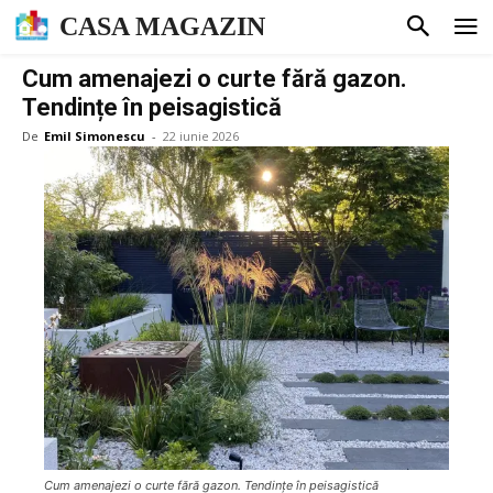
CASA MAGAZIN
Cum amenajezi o curte fără gazon.
Tendințe în peisagistică
De
Emil Simonescu
-
22 iunie 2026
Cum amenajezi o curte fără gazon. Tendințe în peisagistică