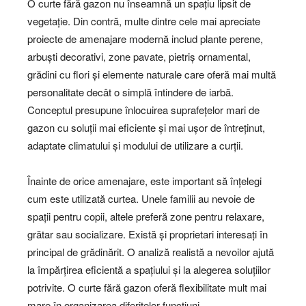
O curte fără gazon nu înseamnă un spațiu lipsit de
vegetație. Din contră, multe dintre cele mai apreciate
proiecte de amenajare modernă includ plante perene,
arbuști decorativi, zone pavate, pietriș ornamental,
grădini cu flori și elemente naturale care oferă mai multă
personalitate decât o simplă întindere de iarbă.
Conceptul presupune înlocuirea suprafețelor mari de
gazon cu soluții mai eficiente și mai ușor de întreținut,
adaptate climatului și modului de utilizare a curții.
Înainte de orice amenajare, este important să înțelegi
cum este utilizată curtea. Unele familii au nevoie de
spații pentru copii, altele preferă zone pentru relaxare,
grătar sau socializare. Există și proprietari interesați în
principal de grădinărit. O analiză realistă a nevoilor ajută
la împărțirea eficientă a spațiului și la alegerea soluțiilor
potrivite. O curte fără gazon oferă flexibilitate mult mai
mare în organizarea diferitelor funcțiuni.