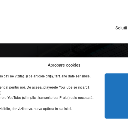
Soluti
Info
Categorii
Aprobare cookies
apreciate
ți ne vizitați și ce articole citiți), fără alte date sensibile.
DESPRE NOI
INFORMAȚII LEGALE
REPORTAJE VIDEO
sențial pentru noi. De aceea, playerele YouTube se încarcă
CONFIDENȚIALITATE & COOKIES
g).
AMENAJĂRI INTERI
erele YouTube (și implicit transmiterea IP-ului) este necesară.
ISTORIE & PATRIM
DESIGN INTERIOR
ibile, dar vizita dvs. nu va apărea în statistici.
ARHITECTURĂ & DE
OPINII & ANALIZE