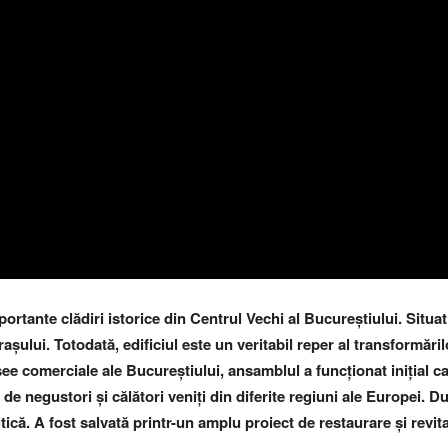
rtante clădiri istorice din Centrul Vechi al Bucureștiului. Situat
ului. Totodată, edificiul este un veritabil reper al transformăril
see comerciale ale Bucureștiului, ansamblul a funcționat inițial c
i de negustori și călători veniți din diferite regiuni ale Europei. 
itică. A fost salvată printr-un amplu proiect de restaurare și revit