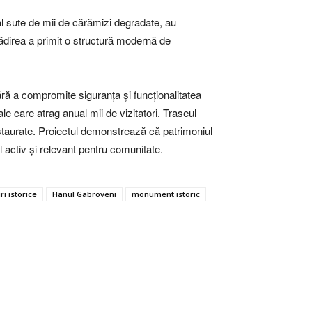
ual sute de mii de cărămizi degradate, au
clădirea a primit o structură modernă de
fără a compromite siguranța și funcționalitatea
e care atrag anual mii de vizitatori. Traseul
 restaurate. Proiectul demonstrează că patrimoniul
 activ și relevant pentru comunitate.
iri istorice
Hanul Gabroveni
monument istoric