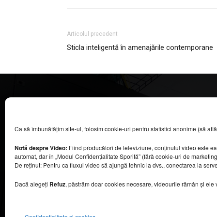
Articolul precedent
Sticla inteligentă în amenajările contemporane
CASA MAGAZIN
Ca să îmbunătățim site-ul, folosim cookie-uri pentru statistici anonime (să aflăm câ
©
2026
COOL MEDIA BROADCASTING & EVENTS SRL.
Toate drepturile rezervate.
Notă despre Video:
Fiind producători de televiziune, conținutul video este e
Contacte în secțiunea „Despre noi”.
automat, dar în „Modul Confidențialitate Sporită” (fără cookie-uri de marketin
Urmăriți emisiunea Casa Magazin pe Digi24,
De reținut: Pentru ca fluxul video să ajungă tehnic la dvs., conectarea la serv
sâmbătă, de la ora 9:30.
Dacă alegeți
Refuz
, păstrăm doar cookies necesare, videourile rămân și ele viz
Confidențialitate și cookies