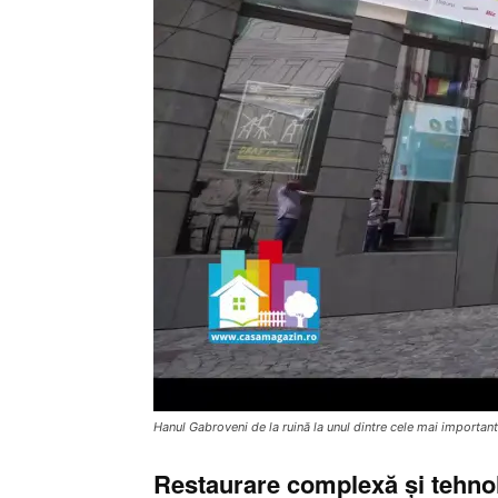
Hanul Gabroveni de la ruină la unul dintre cele mai important
Restaurare complexă și tehn