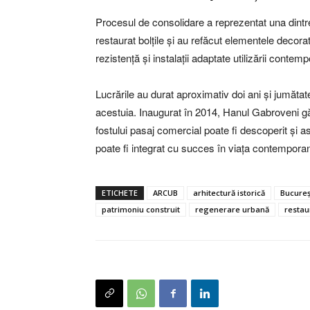
Procesul de consolidare a reprezentat una dintre 
restaurat bolțile și au refăcut elementele decora
rezistență și instalații adaptate utilizării contem
Lucrările au durat aproximativ doi ani și jumătat
acestuia. Inaugurat în 2014, Hanul Gabroveni găz
fostului pasaj comercial poate fi descoperit și as
poate fi integrat cu succes în viața contemporan
ETICHETE
ARCUB
arhitectură istorică
Bucureșt
patrimoniu construit
regenerare urbană
resta