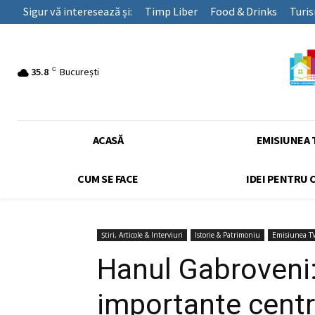
Sigur vă interesează și:
Timp Liber
Food & Drinks
Turi
C
35.8
București
ACASĂ
EMISIUNEA 
CUM SE FACE
IDEI PENTRU 
Știri, Articole & Interviuri
Istorie & Patrimoniu
Emisiunea T
Hanul Gabroveni: 
importante centr