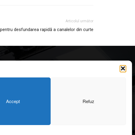
Articolul următor
i pentru desfundarea rapidă a canalelor din curte
Articole recomandate
Secretele construirii
bungalourilor suspendate
deasupra apei
323
6 august 2026
OARE
126
Accept
Refuz
ONIU
101
Cum amenajezi curtea pentru
64
seri de vară
SIGN
55
6 august 2026
43