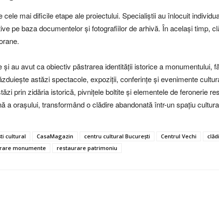
cele mai dificile etape ale proiectului. Specialiștii au înlocuit individ
tive pe baza documentelor și fotografiilor de arhivă. În același timp, 
porane.
e și au avut ca obiectiv păstrarea identității istorice a monumentului, 
duiește astăzi spectacole, expoziții, conferințe și evenimente cultural
tăzi prin zidăria istorică, pivnițele boltite și elementele de feronerie
ă a orașului, transformând o clădire abandonată într-un spațiu cultural
i cultural
CasaMagazin
centru cultural București
Centrul Vechi
clăd
urare monumente
restaurare patrimoniu