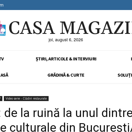
sm
CASA MAGAZ
joi, august 6, 2026
TV
ȘTIRI, ARTICOLE & INTERVIURI
CASĂ
GRĂDINĂ & CURTE
SOLUȚI
V
Video serie - Clădiri restaurate
de la ruină la unul dintr
e culturale din Bucureșt