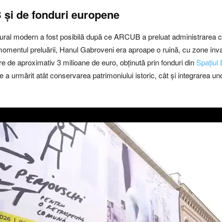
 și de fonduri europene
ral modern a fost posibilă după ce ARCUB a preluat administrarea clăd
 momentul preluării, Hanul Gabroveni era aproape o ruină, cu zone inva
re de aproximativ 3 milioane de euro, obținută prin fonduri din
Spațiul
are a urmărit atât conservarea patrimoniului istoric, cât și integrarea 