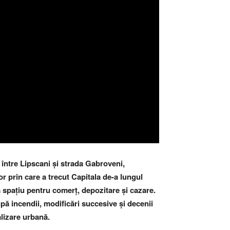
 între Lipscani și strada Gabroveni,
or prin care a trecut Capitala de-a lungul
a spațiu pentru comerț, depozitare și cazare.
După incendii, modificări succesive și decenii
alizare urbană.