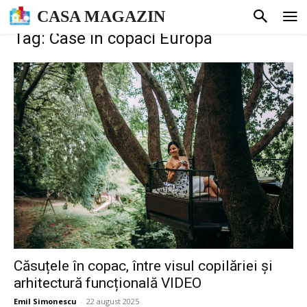
CASA MAGAZIN
Tag: Case în copaci Europa
Căsuțele în copac, între visul copilăriei și
arhitectură funcțională VIDEO
Emil Simonescu
-
22 august 2025