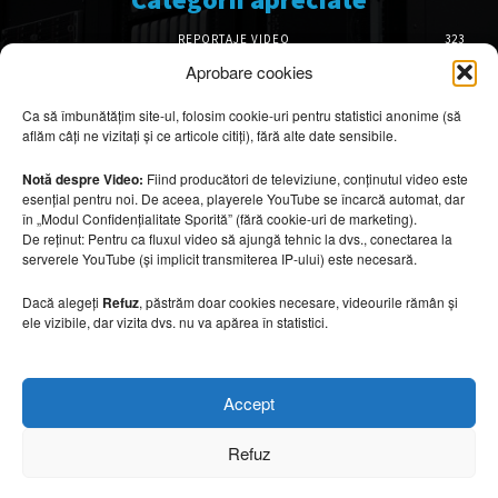
REPORTAJE VIDEO
323
AMENAJĂRI INTERIOARE
126
Aprobare cookies
ISTORIE & PATRIMONIU
101
Ca să îmbunătățim site-ul, folosim cookie-uri pentru statistici anonime (să
DESIGN INTERIOR
64
aflăm câți ne vizitați și ce articole citiți), fără alte date sensibile.
ARHITECTURĂ & DESIGN
55
OPINII & ANALIZE
43
Notă despre Video:
Fiind producători de televiziune, conținutul video este
esențial pentru noi. De aceea, playerele YouTube se încarcă automat, dar
Articole recomandate
în „Modul Confidențialitate Sporită” (fără cookie-uri de marketing).
De reținut: Pentru ca fluxul video să ajungă tehnic la dvs., conectarea la
serverele YouTube (și implicit transmiterea IP-ului) este necesară.
Secretele construirii bungalourilor
suspendate deasupra apei
Dacă alegeți
Refuz
, păstrăm doar cookies necesare, videourile rămân și
6 august 2026
ele vizibile, dar vizita dvs. nu va apărea în statistici.
Cum amenajezi curtea pentru seri de vară
Accept
6 august 2026
Refuz