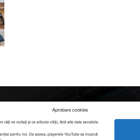
Info
Categorii
Aprobare cookies
apreciate
ți ne vizitați și ce articole citiți), fără alte date sensibile.
DESPRE NOI
INFORMAȚII LEGALE
REPORTAJE VIDEO
sențial pentru noi. De aceea, playerele YouTube se încarcă
CONFIDENȚIALITATE & COOKIES
g).
AMENAJĂRI INTERI