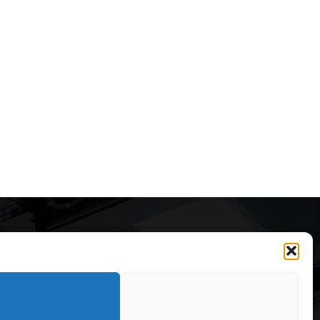
Articole recomandate
Secretele construirii
bungalourilor suspendate
deasupra apei
323
6 august 2026
OARE
126