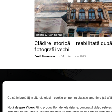
Istorie & Patrimoniu
Clădire istorică – reabilitată după
fotografii vechi
Emil Simonescu
-
14 noiembrie 2025
CASA MAGAZIN
Ca să îmbunătățim site-ul, folosim cookie-uri pentru statistici anonime (să aflăm câ
©
2026
COOL MEDIA BROADCASTING & EVENTS SRL.
Toate drepturile rezervate.
Notă despre Video:
Fiind producători de televiziune, conținutul video este e
Contacte în secțiunea „Despre noi”.
automat, dar în „Modul Confidențialitate Sporită” (fără cookie-uri de marketin