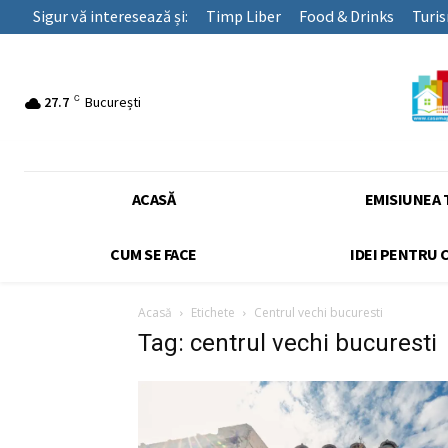
Sigur vă interesează și:
Timp Liber
Food & Drinks
Turi
C
27.7
București
ACASĂ
EMISIUNEA 
CUM SE FACE
IDEI PENTRU 
Acasă
Etichete
Centrul vechi bucuresti
Tag: centrul vechi bucuresti