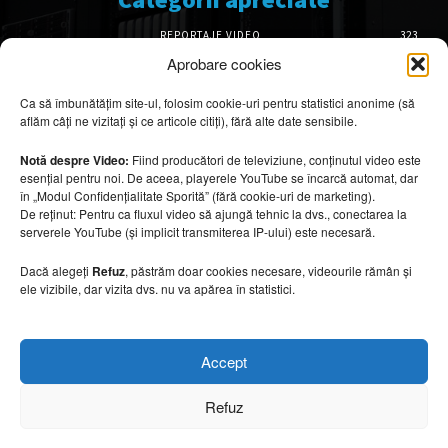
REPORTAJE VIDEO
323
AMENAJĂRI INTERIOARE
126
Aprobare cookies
ISTORIE & PATRIMONIU
102
Ca să îmbunătățim site-ul, folosim cookie-uri pentru statistici anonime (să
DESIGN INTERIOR
64
aflăm câți ne vizitați și ce articole citiți), fără alte date sensibile.
ARHITECTURĂ & DESIGN
55
OPINII & ANALIZE
43
Notă despre Video:
Fiind producători de televiziune, conținutul video este
esențial pentru noi. De aceea, playerele YouTube se încarcă automat, dar
Articole recomandate
în „Modul Confidențialitate Sporită” (fără cookie-uri de marketing).
De reținut: Pentru ca fluxul video să ajungă tehnic la dvs., conectarea la
serverele YouTube (și implicit transmiterea IP-ului) este necesară.
Ouse Valley Viaduct, construcția care
sfidează timpul
Dacă alegeți
Refuz
, păstrăm doar cookies necesare, videourile rămân și
7 august 2026
ele vizibile, dar vizita dvs. nu va apărea în statistici.
Idei inspirate din hotelurile boutique pe care
Accept
le poți aplica acasă
7 august 2026
Refuz