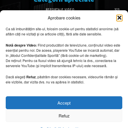
REPORTAJE VIDEO
323
AMENAJĂRI INTERIOARE
126
Aprobare cookies
ISTORIE & PATRIMONIU
101
Ca să îmbunătățim site-ul, folosim cookie-uri pentru statistici anonime (să
DESIGN INTERIOR
64
aflăm câți ne vizitați și ce articole citiți), fără alte date sensibile.
ARHITECTURĂ & DESIGN
55
OPINII & ANALIZE
43
Notă despre Video:
Fiind producători de televiziune, conținutul video este
esențial pentru noi. De aceea, playerele YouTube se încarcă automat, dar
Articole recomandate
în „Modul Confidențialitate Sporită” (fără cookie-uri de marketing).
De reținut: Pentru ca fluxul video să ajungă tehnic la dvs., conectarea la
serverele YouTube (și implicit transmiterea IP-ului) este necesară.
Secretele construirii bungalourilor
suspendate deasupra apei
Dacă alegeți
Refuz
, păstrăm doar cookies necesare, videourile rămân și
6 august 2026
ele vizibile, dar vizita dvs. nu va apărea în statistici.
Cum amenajezi curtea pentru seri de vară
Accept
6 august 2026
Refuz