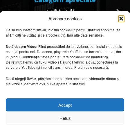
REPORTAJE VIDEO
323
AMENAJĂRI INTERIOARE
126
Aprobare cookies
ISTORIE & PATRIMONIU
101
Ca să îmbunătățim site-ul, folosim cookie-uri pentru statistici anonime (să
DESIGN INTERIOR
64
aflăm câți ne vizitați și ce articole citiți), fără alte date sensibile.
ARHITECTURĂ & DESIGN
55
OPINII & ANALIZE
43
Notă despre Video:
Fiind producători de televiziune, conținutul video este
esențial pentru noi. De aceea, playerele YouTube se încarcă automat, dar
Articole recomandate
în „Modul Confidențialitate Sporită” (fără cookie-uri de marketing).
De reținut: Pentru ca fluxul video să ajungă tehnic la dvs., conectarea la
serverele YouTube (și implicit transmiterea IP-ului) este necesară.
Idei inspirate din hotelurile boutique pe care
le poți aplica acasă
Dacă alegeți
Refuz
, păstrăm doar cookies necesare, videourile rămân și
7 august 2026
ele vizibile, dar vizita dvs. nu va apărea în statistici.
Clădiri care se rotesc după soare. Când SF-ul
Accept
devine realitate
7 august 2026
Refuz