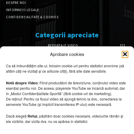
DESPRE NOI
INFORMAȚII LEGALE
CONFIDENȚIALITATE & COOKIES
Categorii apreciate
REPORTAJE VIDEO
323
AMENAJĂRI INTERIOARE
126
Aprobare cookies
ISTORIE & PATRIMONIU
101
Ca să îmbunătățim site-ul, folosim cookie-uri pentru statistici anonime (să
DESIGN INTERIOR
64
aflăm câți ne vizitați și ce articole citiți), fără alte date sensibile.
ARHITECTURĂ & DESIGN
55
OPINII & ANALIZE
43
Notă despre Video:
Fiind producători de televiziune, conținutul video este
esențial pentru noi. De aceea, playerele YouTube se încarcă automat, dar
Articole recomandate
în „Modul Confidențialitate Sporită” (fără cookie-uri de marketing).
De reținut: Pentru ca fluxul video să ajungă tehnic la dvs., conectarea la
serverele YouTube (și implicit transmiterea IP-ului) este necesară.
Secretele construirii bungalourilor
suspendate deasupra apei
Dacă alegeți
Refuz
, păstrăm doar cookies necesare, videourile rămân și
6 august 2026
ele vizibile, dar vizita dvs. nu va apărea în statistici.